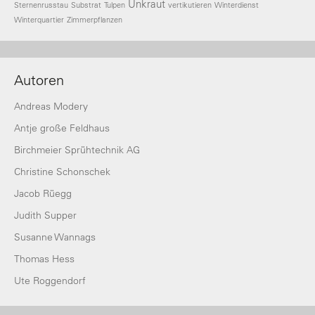
Unkraut
Sternenrusstau
Substrat
Tulpen
vertikutieren
Winterdienst
Winterquartier
Zimmerpflanzen
Autoren
Andreas Modery
Antje große Feldhaus
Birchmeier Sprühtechnik AG
Christine Schonschek
Jacob Rüegg
Judith Supper
Susanne Wannags
Thomas Hess
Ute Roggendorf