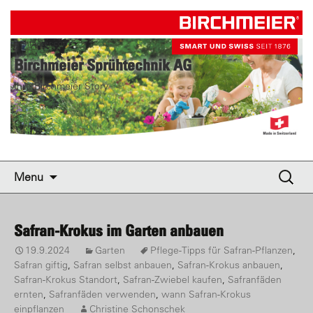
birchmeier.com
Birchmeier Sprühtechnik AG
Ihre Birchmeier Story
Skip to content
Suche
Menu
nach:
Safran-Krokus im Garten anbauen
19.9.2024
Garten
Pflege-Tipps für Safran-Pflanzen
,
Safran giftig
,
Safran selbst anbauen
,
Safran-Krokus anbauen
,
Safran-Krokus Standort
,
Safran-Zwiebel kaufen
,
Safranfäden
ernten
,
Safranfäden verwenden
,
wann Safran-Krokus
einpflanzen
Christine Schonschek