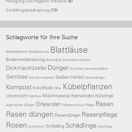
Reinigung und Hygiene Industrie
(6)
Schädlingsbekämpfung
(13)
Schlagworte für Ihre Suche
Blattläuse
Balkonpflanzen
Bewässerung
Bodenverbesserung
Braunfäule
Buchsbaumzünsler
Dünger
Dickmaulrüssler
Fruchtfall
Gartenlaubkäfer
Gemüse
Gießen
Herbst
Gemüse anbauen
Herbstdünger
Kübelpflanzen
Kompost
Krautfäule
Käfer
Löwenzahn
Mulchmaterial
Nematoden
Nützlinge
Mehltau
Rasen
Orleander
organischer Dünger
Pflanzenschutz
Pflege
Rasen düngen
Rasenpflege
Rasendünger
Rosen
Schädlinge
Schädling
Schnecken
Stecklinge