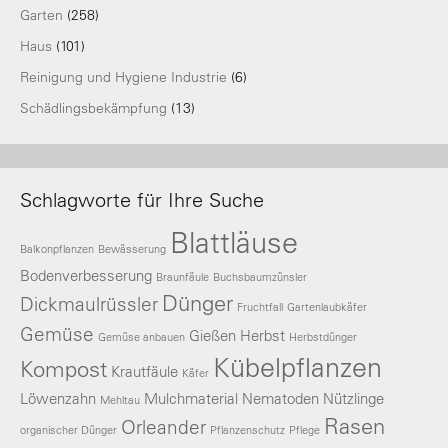
Garten
(258)
Haus
(101)
Reinigung und Hygiene Industrie
(6)
Schädlingsbekämpfung
(13)
Schlagworte für Ihre Suche
Blattläuse
Balkonpflanzen
Bewässerung
Bodenverbesserung
Braunfäule
Buchsbaumzünsler
Dünger
Dickmaulrüssler
Fruchtfall
Gartenlaubkäfer
Gemüse
Gießen
Herbst
Gemüse anbauen
Herbstdünger
Kübelpflanzen
Kompost
Krautfäule
Käfer
Löwenzahn
Mulchmaterial
Nematoden
Nützlinge
Mehltau
Rasen
Orleander
organischer Dünger
Pflanzenschutz
Pflege