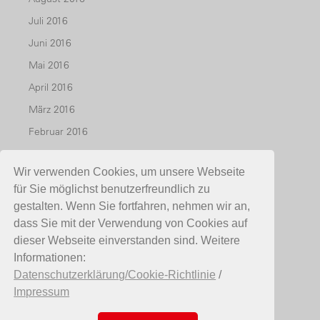
Juli 2016
Juni 2016
Mai 2016
April 2016
März 2016
Februar 2016
Januar 2016
Wir verwenden Cookies, um unsere Webseite
Dezember 2015
für Sie möglichst benutzerfreundlich zu
November 2015
gestalten. Wenn Sie fortfahren, nehmen wir an,
Oktober 2015
dass Sie mit der Verwendung von Cookies auf
dieser Webseite einverstanden sind. Weitere
Juli 2015
Informationen:
Mai 2015
Datenschutzerklärung/Cookie-Richtlinie
/
April 2015
Impressum
März 2015