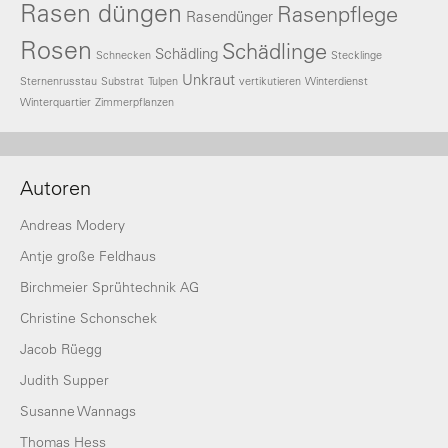
Rasen düngen
Rasenpflege
Rasendünger
Rosen
Schädlinge
Schädling
Schnecken
Stecklinge
Unkraut
Sternenrusstau
Substrat
Tulpen
vertikutieren
Winterdienst
Winterquartier
Zimmerpflanzen
Autoren
Andreas Modery
Antje große Feldhaus
Birchmeier Sprühtechnik AG
Christine Schonschek
Jacob Rüegg
Judith Supper
Susanne Wannags
Thomas Hess