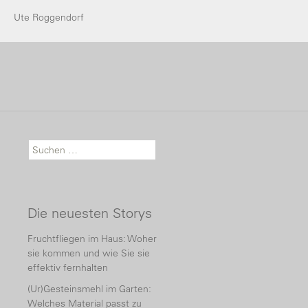
Ute Roggendorf
Suche nach:
Die neuesten Storys
Fruchtfliegen im Haus: Woher
sie kommen und wie Sie sie
effektiv fernhalten
(Ur)Gesteinsmehl im Garten:
Welches Material passt zu