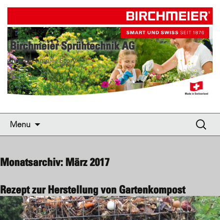
birchmeier.com
Birchmeier Sprühtechnik AG
Ihre Birchmeier Story
Skip to content
Suche
Menu
nach:
Monatsarchiv: März 2017
Rezept zur Herstellung von Gartenkompost