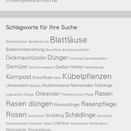
Schädlingsbekämpfung
(13)
Schlagworte für Ihre Suche
Blattläuse
Balkonpflanzen
Bewässerung
Bodenverbesserung
Braunfäule
Buchsbaumzünsler
Dünger
Dickmaulrüssler
Fruchtfall
Gartenlaubkäfer
Gemüse
Gießen
Herbst
Gemüse anbauen
Herbstdünger
Kübelpflanzen
Kompost
Krautfäule
Käfer
Löwenzahn
Mulchmaterial
Nematoden
Nützlinge
Mehltau
Rasen
Orleander
organischer Dünger
Pflanzenschutz
Pflege
Rasen düngen
Rasenpflege
Rasendünger
Rosen
Schädlinge
Schädling
Schnecken
Stecklinge
Unkraut
Sternenrusstau
Substrat
Tulpen
vertikutieren
Winterdienst
Winterquartier
Zimmerpflanzen