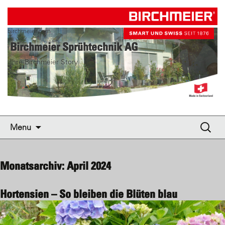
birchmeier.com
Birchmeier Sprühtechnik AG
Ihre Birchmeier Story
Skip to content
Suche
Menu
nach:
Monatsarchiv: April 2024
Hortensien – So bleiben die Blüten blau