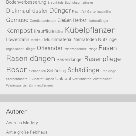
Bodenverbesserung
Braunfäule
Buchsbaumzünsler
Dünger
Dickmaulrüssler
Fruchtfall
Gartenlaubkäfer
Gemüse
Gießen
Herbst
Gemüse anbauen
Herbstdünger
Kübelpflanzen
Kompost
Krautfäule
Käfer
Löwenzahn
Mulchmaterial
Nematoden
Nützlinge
Mehltau
Rasen
Orleander
organischer Dünger
Pflanzenschutz
Pflege
Rasen düngen
Rasenpflege
Rasendünger
Rosen
Schädlinge
Schädling
Schnecken
Stecklinge
Unkraut
Sternenrusstau
Substrat
Tulpen
vertikutieren
Winterdienst
Winterquartier
Zimmerpflanzen
Autoren
Andreas Modery
Antje große Feldhaus