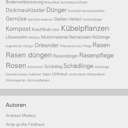
Bodenverbesserung
Braunfäule
Buchsbaumzünsler
Dünger
Dickmaulrüssler
Fruchtfall
Gartenlaubkäfer
Gemüse
Gießen
Herbst
Gemüse anbauen
Herbstdünger
Kübelpflanzen
Kompost
Krautfäule
Käfer
Löwenzahn
Mulchmaterial
Nematoden
Nützlinge
Mehltau
Rasen
Orleander
organischer Dünger
Pflanzenschutz
Pflege
Rasen düngen
Rasenpflege
Rasendünger
Rosen
Schädlinge
Schädling
Schnecken
Stecklinge
Unkraut
Sternenrusstau
Substrat
Tulpen
vertikutieren
Winterdienst
Winterquartier
Zimmerpflanzen
Autoren
Andreas Modery
Antje große Feldhaus