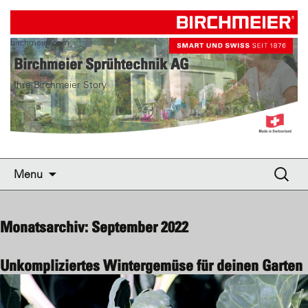
birchmeier.com
Birchmeier Sprühtechnik AG
Ihre Birchmeier Story
Skip to content
Suche
Menu
nach:
Monatsarchiv: September 2022
Unkompliziertes Wintergemüse für deinen Garten