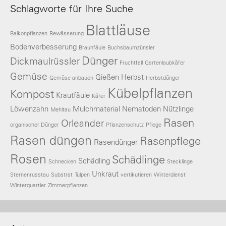
Schlagworte für Ihre Suche
Blattläuse
Balkonpflanzen
Bewässerung
Bodenverbesserung
Braunfäule
Buchsbaumzünsler
Dünger
Dickmaulrüssler
Fruchtfall
Gartenlaubkäfer
Gemüse
Gießen
Herbst
Gemüse anbauen
Herbstdünger
Kübelpflanzen
Kompost
Krautfäule
Käfer
Löwenzahn
Mulchmaterial
Nematoden
Nützlinge
Mehltau
Rasen
Orleander
organischer Dünger
Pflanzenschutz
Pflege
Rasen düngen
Rasenpflege
Rasendünger
Rosen
Schädlinge
Schädling
Schnecken
Stecklinge
Unkraut
Sternenrusstau
Substrat
Tulpen
vertikutieren
Winterdienst
Winterquartier
Zimmerpflanzen