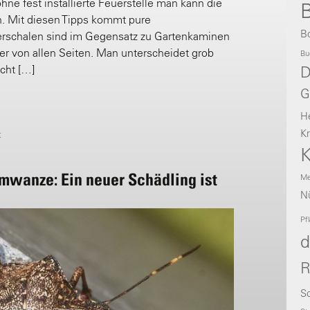
hne fest installierte Feuerstelle man kann die
B
en. Mit diesen Tipps kommt pure
B
erschalen sind im Gegensatz zu Gartenkaminen
r von allen Seiten. Man unterscheidet grob
Bu
cht […]
D
G
H
Kr
t
K
mwanze: Ein neuer Schädling ist
Me
Nü
Pf
d
R
Sc