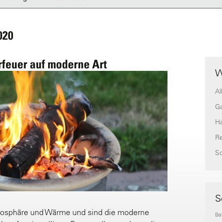
020
feuer auf moderne Art
W
Al
G
H
Re
S
S
mosphäre und Wärme und sind die moderne
Ba