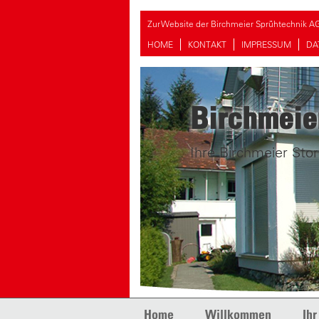
Zur Website der Birchmeier Sprühtechnik A
HOME
KONTAKT
IMPRESSUM
DA
Birchmeie
Ihre Birchmeier Stor
Skip to content
Home
Willkommen
Ihr