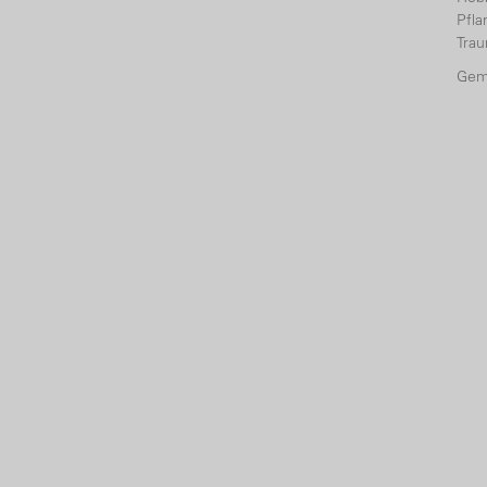
Pfl
Tra
Gem