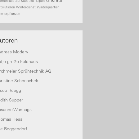
Unkraut
ernenrusstau
Substrat
Tulpen
rtikutieren
Winterdienst
Winterquartier
mmerpflanzen
utoren
ndreas Modery
tje große Feldhaus
rchmeier Sprühtechnik AG
ristine Schonschek
acob Rüegg
dith Supper
usanne Wannags
homas Hess
te Roggendorf