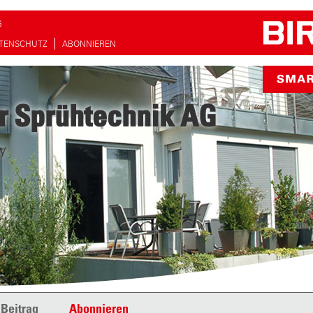
G
TENSCHUTZ
ABONNIEREN
r Sprühtechnik AG
y
 Beitrag
Abonnieren