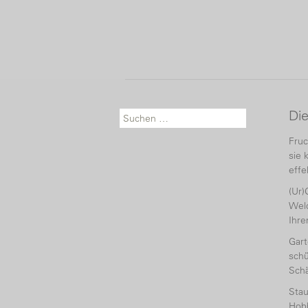
Di
Suche nach:
Fruc
sie 
effe
(Ur)
Welc
Ihr
Gart
schü
Sch
Sta
Hobb