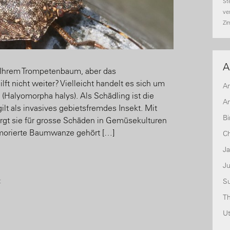
St
ve
Zi
A
Ihrem Trompetenbaum, aber das
t nicht weiter? Vielleicht handelt es sich um
A
Halyomorpha halys). Als Schädling ist die
An
lt als invasives gebietsfremdes Insekt. Mit
Bi
rgt sie für grosse Schäden in Gemüsekulturen
morierte Baumwanze gehört […]
Ch
J
Ju
t
S
T
U