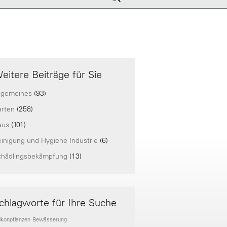
nach:
eitere Beiträge für Sie
lgemeines
(93)
arten
(258)
aus
(101)
inigung und Hygiene Industrie
(6)
chädlingsbekämpfung
(13)
chlagworte für Ihre Suche
lkonpflanzen
Bewässerung