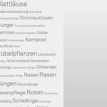
lattläuse
odenverbesserung
Braunfäule
Dickmaulrüssler
chsbaumzünsler
ünger
Fruchtfall
Gartenlaubkäfer
emüse
Gießen
Gemüse anbauen
Kompost
erbst
Herbstdünger
autfäule
Käfer
übelpflanzen
Löwenzahn
Mulchmaterial
Nematoden
hltau
Orleander
tzlinge
organischer Dünger
Rasen
Rasen
lanzenschutz
Pflege
üngen
Rasendünger
Rosen
asenpflege
Schnecken
Schädlinge
hädling
Stecklinge