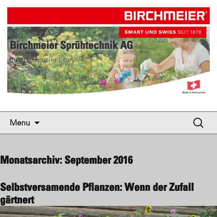
birchmeier.com
Birchmeier Sprühtechnik AG
Ihre Birchmeier Story
Skip to content
Suche
Menu
nach:
Monatsarchiv: September 2016
Selbstversamende Pflanzen: Wenn der Zufall
gärtnert