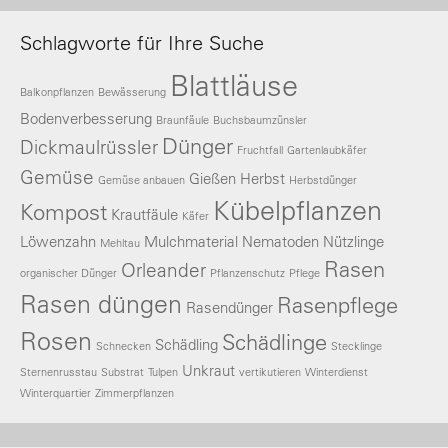
Schlagworte für Ihre Suche
Blattläuse
Balkonpflanzen
Bewässerung
Bodenverbesserung
Braunfäule
Buchsbaumzünsler
Dünger
Dickmaulrüssler
Fruchtfall
Gartenlaubkäfer
Gemüse
Gießen
Herbst
Gemüse anbauen
Herbstdünger
Kübelpflanzen
Kompost
Krautfäule
Käfer
Löwenzahn
Mulchmaterial
Nematoden
Nützlinge
Mehltau
Rasen
Orleander
organischer Dünger
Pflanzenschutz
Pflege
Rasen düngen
Rasenpflege
Rasendünger
Rosen
Schädlinge
Schädling
Schnecken
Stecklinge
Unkraut
Sternenrusstau
Substrat
Tulpen
vertikutieren
Winterdienst
Winterquartier
Zimmerpflanzen