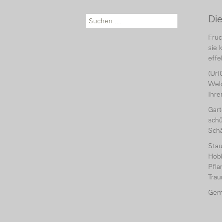
Di
Suche nach:
Fruc
sie 
effe
(Ur)
Welc
Ihr
Gart
schü
Sch
Sta
Hobb
Pfl
Tra
Gem