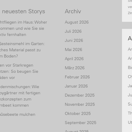
St
ve
e neuesten Storys
Archiv
Zi
htfliegen im Haus: Woher
August 2026
kommen und wie Sie sie
Juli 2026
ktiv fernhalten
A
Juni 2026
Gesteinsmehl im Garten:
A
Mai 2026
hes Material passt zu
em Boden?
An
April 2026
en vor Starkregen
Bi
März 2026
tzen: So beugen Sie
Ch
Februar 2026
äden vor
J
Januar 2026
udenmischungen: Wie
ygärtner mit fertigen
Ju
Dezember 2025
anzkonzepten zum
S
November 2025
umbeet kommen
T
Oktober 2025
üsebeete mulchen
U
September 2025
August 2025