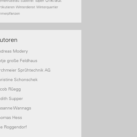
Unkraut
ernenrusstau
Substrat
Tulpen
rtikutieren
Winterdienst
Winterquartier
mmerpflanzen
utoren
ndreas Modery
tje große Feldhaus
rchmeier Sprühtechnik AG
ristine Schonschek
acob Rüegg
dith Supper
usanne Wannags
homas Hess
te Roggendorf