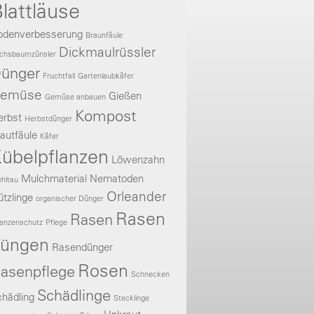
lattläuse
odenverbesserung
Braunfäule
Dickmaulrüssler
chsbaumzünsler
ünger
Fruchtfall
Gartenlaubkäfer
emüse
Gießen
Gemüse anbauen
Kompost
erbst
Herbstdünger
autfäule
Käfer
übelpflanzen
Löwenzahn
Mulchmaterial
Nematoden
hltau
Orleander
tzlinge
organischer Dünger
Rasen
Rasen
lanzenschutz
Pflege
üngen
Rasendünger
Rosen
asenpflege
Schnecken
Schädlinge
hädling
Stecklinge