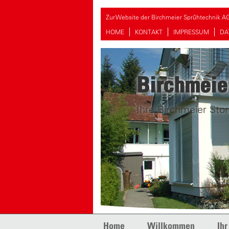
Zur Website der Birchmeier Sprühtechnik A
HOME
KONTAKT
IMPRESSUM
DA
Birchmeie
Ihre Birchmeier Stor
Skip to content
Home
Willkommen
Ihr