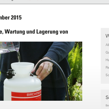
mber 2015
ege, Wartung und Lagerung von
W
Al
G
H
Re
S
S
Ba