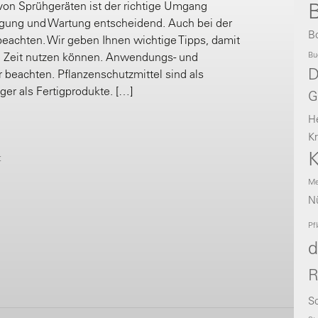
von Sprühgeräten ist der richtige Umgang
B
gung und Wartung entscheidend. Auch bei der
B
beachten. Wir geben Ihnen wichtige Tipps, damit
Bu
ge Zeit nutzen können. Anwendungs- und
D
 beachten. Pflanzenschutzmittel sind als
ger als Fertigprodukte. […]
G
H
Kr
K
t
Me
Nü
Pf
d
R
Sc