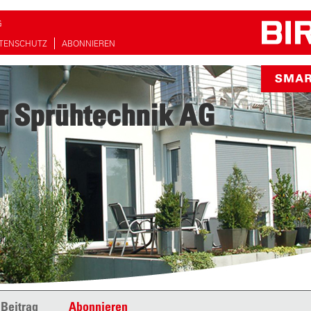
G
TENSCHUTZ
ABONNIEREN
r Sprühtechnik AG
y
 Beitrag
Abonnieren