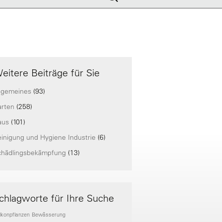
nach:
eitere Beiträge für Sie
lgemeines
(93)
arten
(258)
aus
(101)
inigung und Hygiene Industrie
(6)
chädlingsbekämpfung
(13)
chlagworte für Ihre Suche
lkonpflanzen
Bewässerung