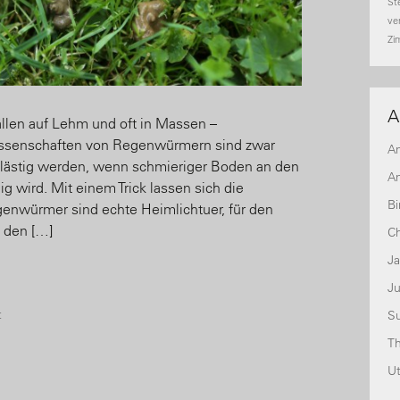
St
ve
Zi
A
llen auf Lehm und oft in Massen –
ssenschaften von Regenwürmern sind zwar
A
r lästig werden, wenn schmieriger Boden an den
An
g wird. Mit einem Trick lassen sich die
Bi
enwürmer sind echte Heimlichtuer, für den
n den […]
Ch
J
Ju
t
S
T
U