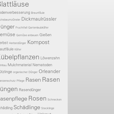
lattläuse
odenverbesserung
Braunfäule
Dickmaulrüssler
chsbaumzünsler
ünger
Fruchtfall
Gartenlaubkäfer
emüse
Gießen
Gemüse anbauen
Kompost
erbst
Herbstdünger
autfäule
Käfer
übelpflanzen
Löwenzahn
Mulchmaterial
Nematoden
hltau
Orleander
tzlinge
organischer Dünger
Rasen
Rasen
lanzenschutz
Pflege
üngen
Rasendünger
Rosen
asenpflege
Schnecken
Schädlinge
hädling
Stecklinge