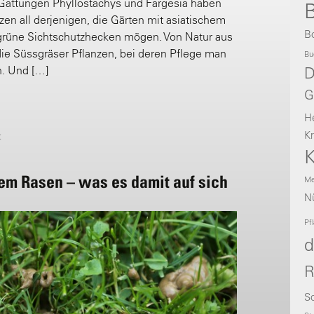
 Gattungen Phyllostachys und Fargesia haben
B
zen all derjenigen, die Gärten mit asiatischem
B
rüne Sichtschutzhecken mögen. Von Natur aus
die Süssgräser Pflanzen, bei deren Pflege man
Bu
n. Und […]
D
G
H
Kr
t
K
m Rasen – was es damit auf sich
Me
Nü
Pf
d
R
Sc