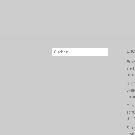
Di
Suche nach:
Fruc
sie 
effe
(Ur)
Welc
Ihr
Gart
schü
Sch
Sta
Hobb