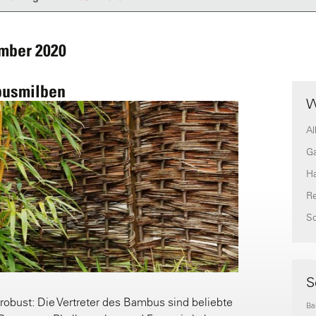
mber 2020
busmilben
W
Al
G
H
Re
S
S
robust: Die Vertreter des Bambus sind beliebte
Ba