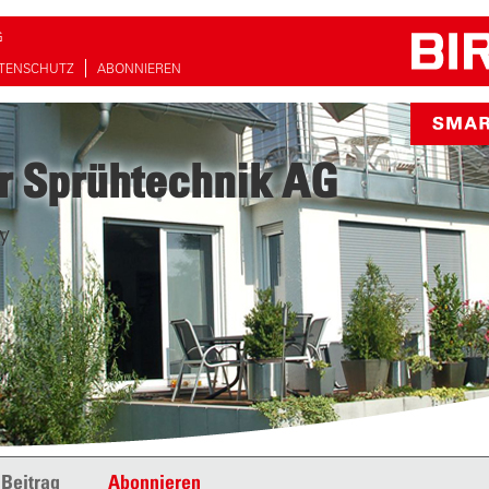
G
TENSCHUTZ
ABONNIEREN
r Sprühtechnik AG
y
 Beitrag
Abonnieren