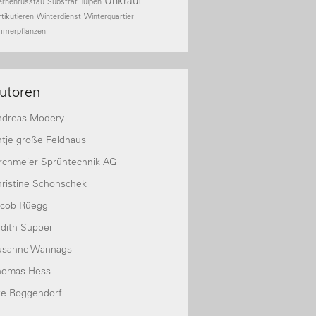
Unkraut
ernenrusstau
Substrat
Tulpen
rtikutieren
Winterdienst
Winterquartier
mmerpflanzen
utoren
ndreas Modery
tje große Feldhaus
rchmeier Sprühtechnik AG
ristine Schonschek
acob Rüegg
dith Supper
usanne Wannags
homas Hess
te Roggendorf