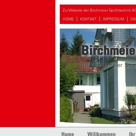
Zur Website der Birchmeier Sprühtechnik A
HOME
KONTAKT
IMPRESSUM
DA
Birchmeie
Ihre Birchmeier Stor
Skip to content
Home
Willkommen
Ihr