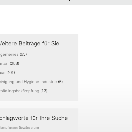
nach:
eitere Beiträge für Sie
lgemeines
(93)
arten
(258)
aus
(101)
inigung und Hygiene Industrie
(6)
chädlingsbekämpfung
(13)
chlagworte für Ihre Suche
lkonpflanzen
Bewässerung