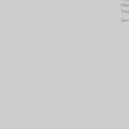
Pfl
Tra
Gem