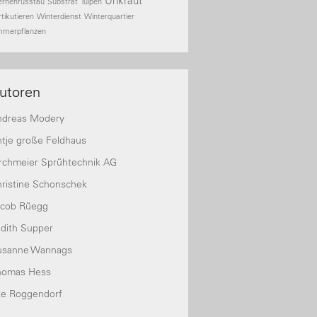
Unkraut
ernenrusstau
Substrat
Tulpen
rtikutieren
Winterdienst
Winterquartier
mmerpflanzen
utoren
ndreas Modery
tje große Feldhaus
rchmeier Sprühtechnik AG
ristine Schonschek
acob Rüegg
dith Supper
usanne Wannags
homas Hess
te Roggendorf