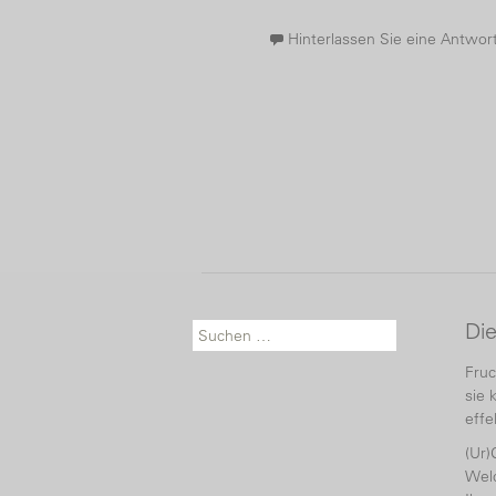
Hinterlassen Sie eine Antwor
Di
Suche nach:
Fruc
sie 
effe
(Ur)
Welc