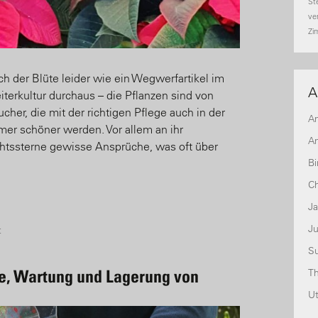
St
ve
Zi
 der Blüte leider wie ein Wegwerfartikel im
A
iterkultur durchaus – die Pflanzen sind von
her, die mit der richtigen Pflege auch in der
A
r schöner werden. Vor allem an ihr
An
tssterne gewisse Ansprüche, was oft über
Bi
Ch
J
Ju
t
S
T
ege, Wartung und Lagerung von
U