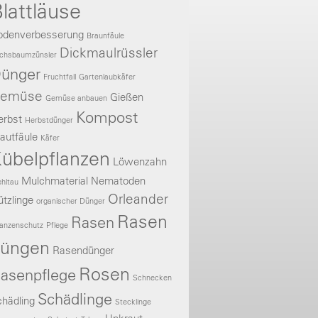
lattläuse
odenverbesserung
Braunfäule
Dickmaulrüssler
chsbaumzünsler
ünger
Fruchtfall
Gartenlaubkäfer
emüse
Gießen
Gemüse anbauen
Kompost
erbst
Herbstdünger
autfäule
Käfer
übelpflanzen
Löwenzahn
Mulchmaterial
Nematoden
hltau
Orleander
tzlinge
organischer Dünger
Rasen
Rasen
lanzenschutz
Pflege
üngen
Rasendünger
Rosen
asenpflege
Schnecken
Schädlinge
hädling
Stecklinge