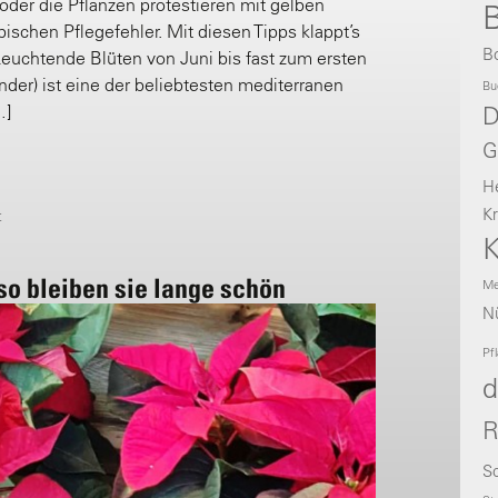
 oder die Pflanzen protestieren mit gelben
B
ischen Pflegefehler. Mit diesen Tipps klappt’s
B
euchtende Blüten von Juni bis fast zum ersten
nder) ist eine der beliebtesten mediterranen
Bu
…]
D
G
H
Kr
t
K
o bleiben sie lange schön
Me
Nü
Pf
d
R
Sc