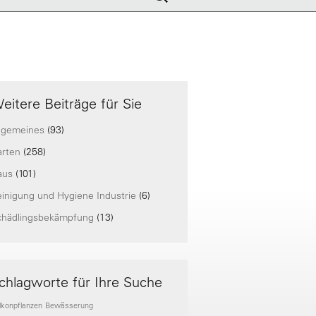
nach:
eitere Beiträge für Sie
lgemeines
(93)
arten
(258)
aus
(101)
inigung und Hygiene Industrie
(6)
chädlingsbekämpfung
(13)
chlagworte für Ihre Suche
lkonpflanzen
Bewässerung