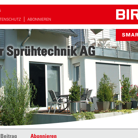
G
TENSCHUTZ
ABONNIEREN
r Sprühtechnik AG
y
 Beitrag
Abonnieren