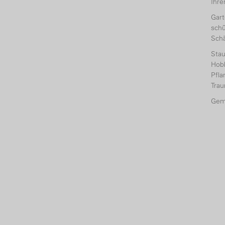
Ihr
Gart
schü
Sch
Sta
Hobb
Pfl
Tra
Gem