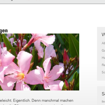
egen
W
Al
G
H
Re
S
S
egeleicht. Eigentlich. Denn manchmal machen
Ba