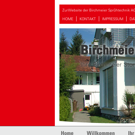
Zur Website der Birchmeier Sprühtechnik A
HOME
KONTAKT
IMPRESSUM
DA
Birchmeie
Ihre Birchmeier Stor
Skip to content
Home
Willkommen
Ihr