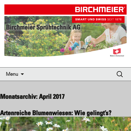
birchmeier.com
Birchmeier Sprühtechnik AG
Ihre Birchmeier Story
Skip to content
Suche
Menu
nach:
Monatsarchiv: April 2017
Artenreiche Blumenwiesen: Wie gelingt’s?