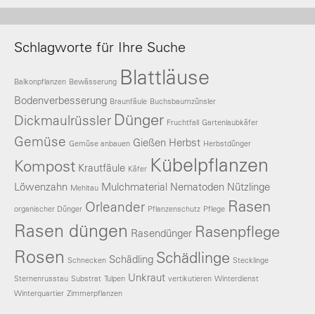
Schlagworte für Ihre Suche
Blattläuse
Balkonpflanzen
Bewässerung
Bodenverbesserung
Braunfäule
Buchsbaumzünsler
Dünger
Dickmaulrüssler
Fruchtfall
Gartenlaubkäfer
Gemüse
Gießen
Herbst
Gemüse anbauen
Herbstdünger
Kübelpflanzen
Kompost
Krautfäule
Käfer
Löwenzahn
Mulchmaterial
Nematoden
Nützlinge
Mehltau
Rasen
Orleander
organischer Dünger
Pflanzenschutz
Pflege
Rasen düngen
Rasenpflege
Rasendünger
Rosen
Schädlinge
Schädling
Schnecken
Stecklinge
Unkraut
Sternenrusstau
Substrat
Tulpen
vertikutieren
Winterdienst
Winterquartier
Zimmerpflanzen