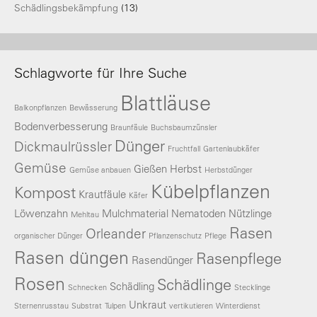
Schädlingsbekämpfung
(13)
Schlagworte für Ihre Suche
Blattläuse
Balkonpflanzen
Bewässerung
Bodenverbesserung
Braunfäule
Buchsbaumzünsler
Dünger
Dickmaulrüssler
Fruchtfall
Gartenlaubkäfer
Gemüse
Gießen
Herbst
Gemüse anbauen
Herbstdünger
Kübelpflanzen
Kompost
Krautfäule
Käfer
Löwenzahn
Mulchmaterial
Nematoden
Nützlinge
Mehltau
Rasen
Orleander
organischer Dünger
Pflanzenschutz
Pflege
Rasen düngen
Rasenpflege
Rasendünger
Rosen
Schädlinge
Schädling
Schnecken
Stecklinge
Unkraut
Sternenrusstau
Substrat
Tulpen
vertikutieren
Winterdienst