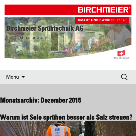
birchmeier.com
Birchmeier Sprühtechnik AG
Ihre Birchmeier Story
Skip to content
Suche
Menu
nach:
Monatsarchiv: Dezember 2015
Warum ist Sole sprühen besser als Salz streuen?