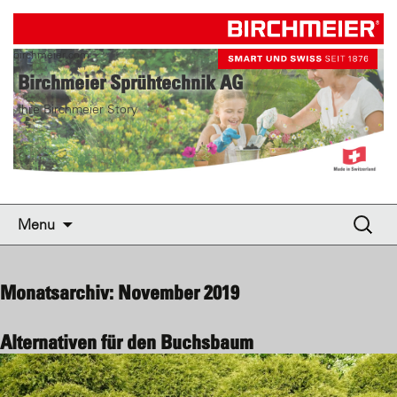
birchmeier.com
Birchmeier Sprühtechnik AG
Ihre Birchmeier Story
Skip to content
Suche
Menu
nach:
Monatsarchiv: November 2019
Alternativen für den Buchsbaum