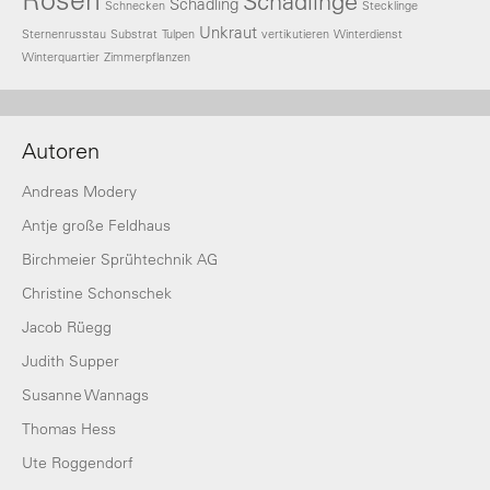
Schädlinge
Schädling
Schnecken
Stecklinge
Unkraut
Sternenrusstau
Substrat
Tulpen
vertikutieren
Winterdienst
Winterquartier
Zimmerpflanzen
Autoren
Andreas Modery
Antje große Feldhaus
Birchmeier Sprühtechnik AG
Christine Schonschek
Jacob Rüegg
Judith Supper
Susanne Wannags
Thomas Hess
Ute Roggendorf