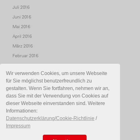
Juli 2016
Juni 2016
Mai 2016
April 2016
März 2016
Februar 2016
Januar 2016
Wir verwenden Cookies, um unsere Webseite
Dezember 2015
für Sie möglichst benutzerfreundlich zu
November 2015
gestalten. Wenn Sie fortfahren, nehmen wir an,
Oktober 2015
dass Sie mit der Verwendung von Cookies auf
dieser Webseite einverstanden sind. Weitere
Juli 2015
Informationen:
Mai 2015
Datenschutzerklärung/Cookie-Richtlinie
/
April 2015
Impressum
März 2015