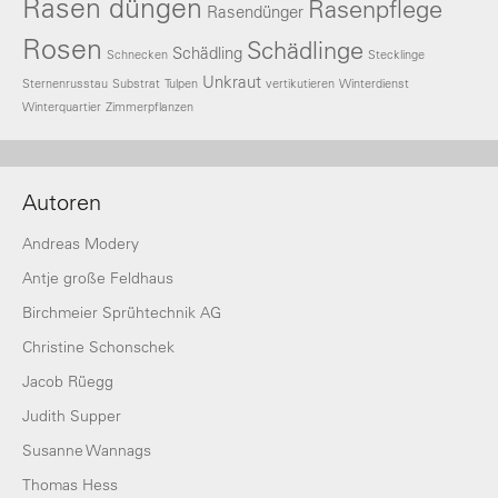
Rasen düngen
Rasenpflege
Rasendünger
Rosen
Schädlinge
Schädling
Schnecken
Stecklinge
Unkraut
Sternenrusstau
Substrat
Tulpen
vertikutieren
Winterdienst
Winterquartier
Zimmerpflanzen
Autoren
Andreas Modery
Antje große Feldhaus
Birchmeier Sprühtechnik AG
Christine Schonschek
Jacob Rüegg
Judith Supper
Susanne Wannags
Thomas Hess