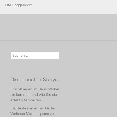
Ute Roggendorf
Suche nach:
Die neuesten Storys
Fruchtfliegen im Haus: Woher
sie kommen und wie Sie sie
effektiv fernhalten
(Ur)Gesteinsmehl im Garten:
Welches Material passt zu