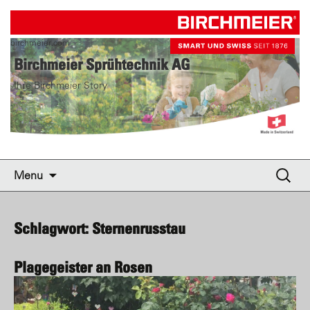
birchmeier.com
Birchmeier Sprühtechnik AG
Ihre Birchmeier Story
Skip to content
Suche
Menu
nach:
Schlagwort: Sternenrusstau
Plagegeister an Rosen