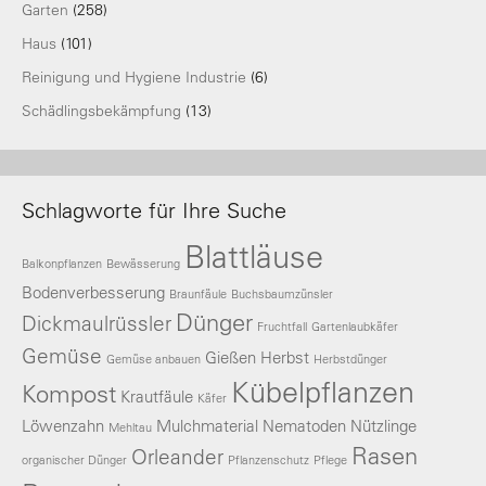
Garten
(258)
Haus
(101)
Reinigung und Hygiene Industrie
(6)
Schädlingsbekämpfung
(13)
Schlagworte für Ihre Suche
Blattläuse
Balkonpflanzen
Bewässerung
Bodenverbesserung
Braunfäule
Buchsbaumzünsler
Dünger
Dickmaulrüssler
Fruchtfall
Gartenlaubkäfer
Gemüse
Gießen
Herbst
Gemüse anbauen
Herbstdünger
Kübelpflanzen
Kompost
Krautfäule
Käfer
Löwenzahn
Mulchmaterial
Nematoden
Nützlinge
Mehltau
Rasen
Orleander
organischer Dünger
Pflanzenschutz
Pflege