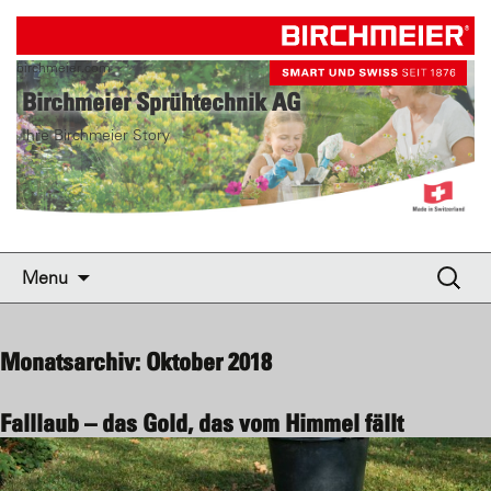
birchmeier.com
Birchmeier Sprühtechnik AG
Ihre Birchmeier Story
Skip to content
Suche
Menu
nach:
Monatsarchiv: Oktober 2018
Falllaub – das Gold, das vom Himmel fällt