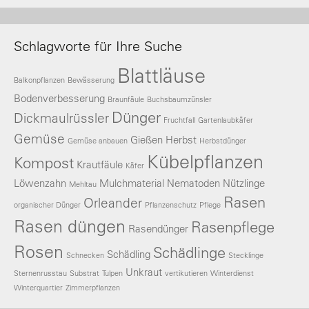
Schlagworte für Ihre Suche
Blattläuse
Balkonpflanzen
Bewässerung
Bodenverbesserung
Braunfäule
Buchsbaumzünsler
Dünger
Dickmaulrüssler
Fruchtfall
Gartenlaubkäfer
Gemüse
Gießen
Herbst
Gemüse anbauen
Herbstdünger
Kübelpflanzen
Kompost
Krautfäule
Käfer
Löwenzahn
Mulchmaterial
Nematoden
Nützlinge
Mehltau
Rasen
Orleander
organischer Dünger
Pflanzenschutz
Pflege
Rasen düngen
Rasenpflege
Rasendünger
Rosen
Schädlinge
Schädling
Schnecken
Stecklinge
Unkraut
Sternenrusstau
Substrat
Tulpen
vertikutieren
Winterdienst
Winterquartier
Zimmerpflanzen