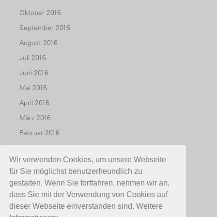
Oktober 2016
September 2016
August 2016
Juli 2016
Juni 2016
Mai 2016
April 2016
März 2016
Februar 2016
Januar 2016
Wir verwenden Cookies, um unsere Webseite
Dezember 2015
für Sie möglichst benutzerfreundlich zu
November 2015
gestalten. Wenn Sie fortfahren, nehmen wir an,
Oktober 2015
dass Sie mit der Verwendung von Cookies auf
dieser Webseite einverstanden sind. Weitere
Juli 2015