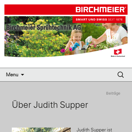
birchmeier.com
Birchmeier Sprühtechnik AG
Ihre Birchmeier Story
Skip to content
Suche
Menu
nach:
Beiträge
Über Judith Supper
Judith Supper ist