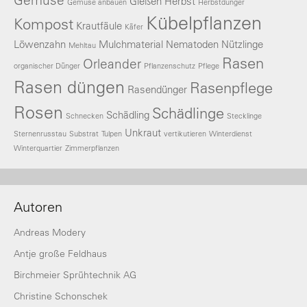
Gießen
Herbst
Gemüse anbauen
Herbstdünger
Kübelpflanzen
Kompost
Krautfäule
Käfer
Löwenzahn
Mulchmaterial
Nematoden
Nützlinge
Mehltau
Rasen
Orleander
organischer Dünger
Pflanzenschutz
Pflege
Rasen düngen
Rasenpflege
Rasendünger
Rosen
Schädlinge
Schädling
Schnecken
Stecklinge
Unkraut
Sternenrusstau
Substrat
Tulpen
vertikutieren
Winterdienst
Winterquartier
Zimmerpflanzen
Autoren
Andreas Modery
Antje große Feldhaus
Birchmeier Sprühtechnik AG
Christine Schonschek