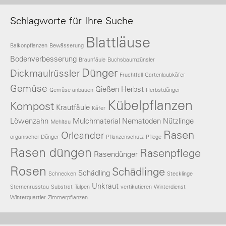
Schlagworte für Ihre Suche
Blattläuse
Balkonpflanzen
Bewässerung
Bodenverbesserung
Braunfäule
Buchsbaumzünsler
Dünger
Dickmaulrüssler
Fruchtfall
Gartenlaubkäfer
Gemüse
Gießen
Herbst
Gemüse anbauen
Herbstdünger
Kübelpflanzen
Kompost
Krautfäule
Käfer
Löwenzahn
Mulchmaterial
Nematoden
Nützlinge
Mehltau
Rasen
Orleander
organischer Dünger
Pflanzenschutz
Pflege
Rasen düngen
Rasenpflege
Rasendünger
Rosen
Schädlinge
Schädling
Schnecken
Stecklinge
Unkraut
Sternenrusstau
Substrat
Tulpen
vertikutieren
Winterdienst
Winterquartier
Zimmerpflanzen