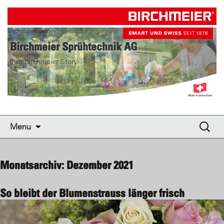
birchmeier.com
Birchmeier Sprühtechnik AG
Ihre Birchmeier Story
Skip to content
Suche
Menu
nach:
Monatsarchiv: Dezember 2021
So bleibt der Blumenstrauss länger frisch