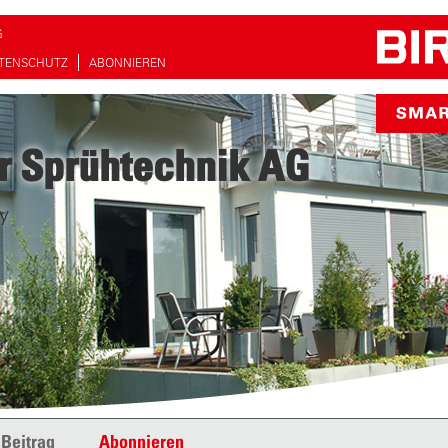
G
TENSCHUTZ
ABONNIEREN
r Sprühtechnik AG
y
 Beitrag
Abonnieren