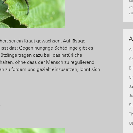
St
ve
Zi
A
eit sei ein Kraut gewachsen. Auf lästige
isst das: Gegen hungrige Schädlinge gibt es
A
tzlinge tragen dazu bei, das natürliche
An
 halten, ohne dass der Mensch zu regulierend
Bi
n zu fördern und gezielt einzusetzen, lohnt sich
Ch
J
Ju
t
S
T
U