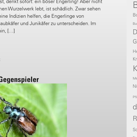
t, denkt sofort: ein böser Engerling! Aber nicht
B
hen Wurzelwerk lebt, ist schädlich. Zwar sehen
B
eine Indizien helfen, die Engerlinge von
laubkäfer und Junikäfer zu unterscheiden. Im
Bu
in, […]
D
G
H
Kr
t
K
 Gegenspieler
Me
Nü
Pf
d
R
Sc