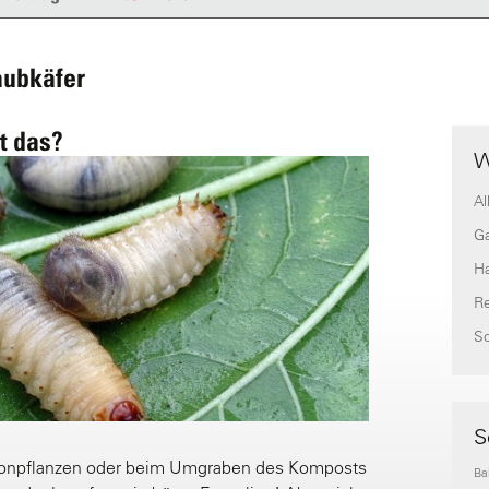
aubkäfer
t das?
W
Al
G
H
Re
S
S
konpflanzen oder beim Umgraben des Komposts
Ba