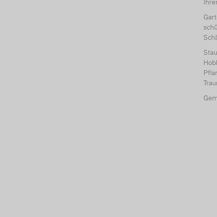
Ihr
Gart
schü
Sch
Sta
Hobb
Pfl
Tra
Gem