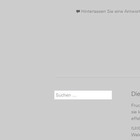
Hinterlassen Sie eine Antwor
Di
Suche nach:
Fruc
sie 
effe
(Ur)
Welc