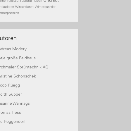
Unkraut
ernenrusstau
Substrat
Tulpen
rtikutieren
Winterdienst
Winterquartier
mmerpflanzen
utoren
ndreas Modery
tje große Feldhaus
rchmeier Sprühtechnik AG
ristine Schonschek
acob Rüegg
dith Supper
usanne Wannags
homas Hess
te Roggendorf