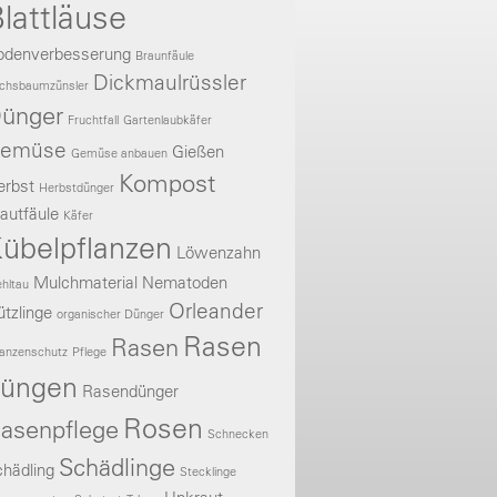
lattläuse
odenverbesserung
Braunfäule
Dickmaulrüssler
chsbaumzünsler
ünger
Fruchtfall
Gartenlaubkäfer
emüse
Gießen
Gemüse anbauen
Kompost
erbst
Herbstdünger
autfäule
Käfer
übelpflanzen
Löwenzahn
Mulchmaterial
Nematoden
hltau
Orleander
tzlinge
organischer Dünger
Rasen
Rasen
lanzenschutz
Pflege
üngen
Rasendünger
Rosen
asenpflege
Schnecken
Schädlinge
hädling
Stecklinge