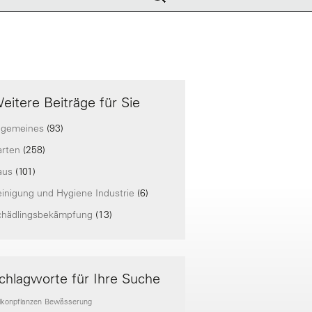
nach:
eitere Beiträge für Sie
lgemeines
(93)
arten
(258)
aus
(101)
inigung und Hygiene Industrie
(6)
chädlingsbekämpfung
(13)
chlagworte für Ihre Suche
lkonpflanzen
Bewässerung