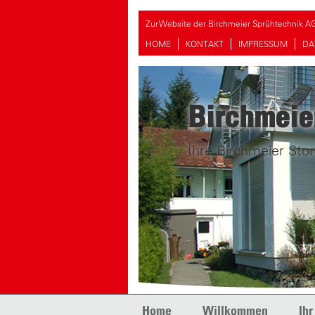
Zur Website der Birchmeier Sprühtechnik A
HOME
KONTAKT
IMPRESSUM
DA
Birchmeie
Ihre Birchmeier Stor
Skip to content
Home
Willkommen
Ihr