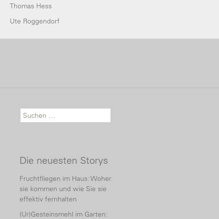
Thomas Hess
Ute Roggendorf
Suche nach:
Die neuesten Storys
Fruchtfliegen im Haus: Woher
sie kommen und wie Sie sie
effektiv fernhalten
(Ur)Gesteinsmehl im Garten: