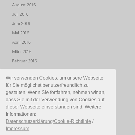
August 2016
Juli 2016
Juni 2016
Mai 2016
April 2016
März 2016
Februar 2016
Januar 2016
Wir verwenden Cookies, um unsere Webseite
Dezember 2015
für Sie möglichst benutzerfreundlich zu
November 2015
gestalten. Wenn Sie fortfahren, nehmen wir an,
Oktober 2015
dass Sie mit der Verwendung von Cookies auf
dieser Webseite einverstanden sind. Weitere
Juli 2015
Informationen:
Mai 2015
Datenschutzerklärung/Cookie-Richtlinie
/
April 2015
Impressum