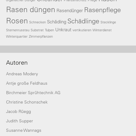
organischer Dünger
Pflanzenschutz
Pflege
Rasen düngen
Rasenpflege
Rasendünger
Rosen
Schädlinge
Schädling
Schnecken
Stecklinge
Unkraut
Sternenrusstau
Substrat
Tulpen
vertikutieren
Winterdienst
Winterquartier
Zimmerpflanzen
Autoren
Andreas Modery
Antje große Feldhaus
Birchmeier Sprühtechnik AG
Christine Schonschek
Jacob Rüegg
Judith Supper
Susanne Wannags