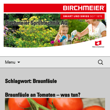
birchmeier.com
Birchmeier Sprühtechnik AG
Ihre Birchmeier Story
Skip to content
Suche
Menu
nach:
Schlagwort: Braunfäule
Braunfäule an Tomaten – was tun?