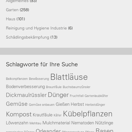
Allgemeines
(93)
Garten
(258)
Haus
(101)
Reinigung und Hygiene Industrie
(6)
Schädlingsbekämpfung
(13)
Schlagworte für Ihre Suche
Blattläuse
Balkonpflanzen
Bewässerung
Bodenverbesserung
Braunfäule
Buchsbaumzünsler
Dünger
Dickmaulrüssler
Fruchtfall
Gartenlaubkäfer
Gemüse
Gießen
Herbst
Gemüse anbauen
Herbstdünger
Kübelpflanzen
Kompost
Krautfäule
Käfer
Löwenzahn
Mulchmaterial
Nematoden
Nützlinge
Mehltau
Rasen
Orleander