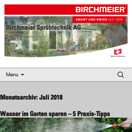
birchmeier.com
Birchmeier Sprühtechnik AG
Ihre Birchmeier Story
Skip to content
Suche
Menu
nach:
Monatsarchiv: Juli 2018
Wasser im Garten sparen – 5 Praxis-Tipps