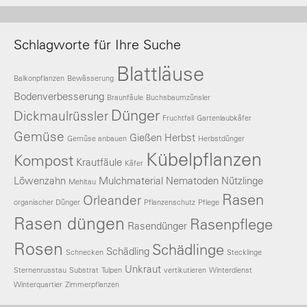
Schlagworte für Ihre Suche
Blattläuse
Balkonpflanzen
Bewässerung
Bodenverbesserung
Braunfäule
Buchsbaumzünsler
Dünger
Dickmaulrüssler
Fruchtfall
Gartenlaubkäfer
Gemüse
Gießen
Herbst
Gemüse anbauen
Herbstdünger
Kübelpflanzen
Kompost
Krautfäule
Käfer
Löwenzahn
Mulchmaterial
Nematoden
Nützlinge
Mehltau
Rasen
Orleander
organischer Dünger
Pflanzenschutz
Pflege
Rasen düngen
Rasenpflege
Rasendünger
Rosen
Schädlinge
Schädling
Schnecken
Stecklinge
Unkraut
Sternenrusstau
Substrat
Tulpen
vertikutieren
Winterdienst
Winterquartier
Zimmerpflanzen