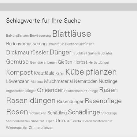
Schlagworte für Ihre Suche
Blattläuse
Balkonpflanzen
Bewässerung
Bodenverbesserung
Braunfäule
Buchsbaumzünsler
Dünger
Dickmaulrüssler
Fruchtfall
Gartenlaubkäfer
Gemüse
Gießen
Herbst
Gemüse anbauen
Herbstdünger
Kübelpflanzen
Kompost
Krautfäule
Käfer
Löwenzahn
Mulchmaterial
Nematoden
Nützlinge
Mehltau
Rasen
Orleander
organischer Dünger
Pflanzenschutz
Pflege
Rasen düngen
Rasenpflege
Rasendünger
Rosen
Schädlinge
Schädling
Schnecken
Stecklinge
Unkraut
Sternenrusstau
Substrat
Tulpen
vertikutieren
Winterdienst
Winterquartier
Zimmerpflanzen