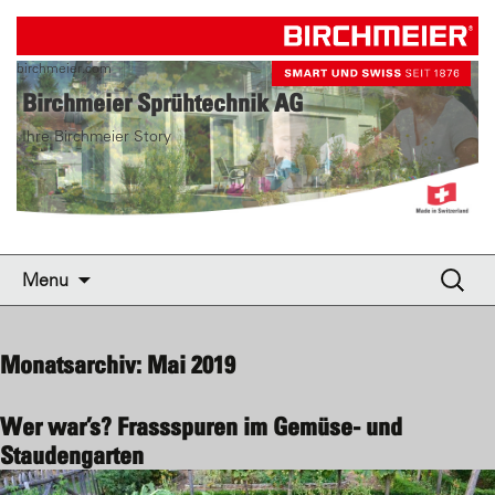
birchmeier.com
Birchmeier Sprühtechnik AG
Ihre Birchmeier Story
Skip to content
Suche
Menu
nach:
Monatsarchiv: Mai 2019
Wer war’s? Frassspuren im Gemüse- und
Staudengarten