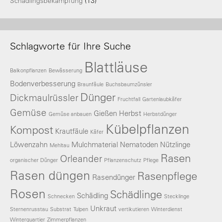
Schädlingsbekämpfung
(13)
Schlagworte für Ihre Suche
Blattläuse
Balkonpflanzen
Bewässerung
Bodenverbesserung
Braunfäule
Buchsbaumzünsler
Dünger
Dickmaulrüssler
Fruchtfall
Gartenlaubkäfer
Gemüse
Gießen
Herbst
Gemüse anbauen
Herbstdünger
Kübelpflanzen
Kompost
Krautfäule
Käfer
Löwenzahn
Mulchmaterial
Nematoden
Nützlinge
Mehltau
Rasen
Orleander
organischer Dünger
Pflanzenschutz
Pflege
Rasen düngen
Rasenpflege
Rasendünger
Rosen
Schädlinge
Schädling
Schnecken
Stecklinge
Unkraut
Sternenrusstau
Substrat
Tulpen
vertikutieren
Winterdienst
Winterquartier
Zimmerpflanzen