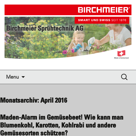
birchmeier.com
Birchmeier Sprühtechnik AG
Ihre Birchmeier Story
Skip to content
Suche
Menu
nach:
Monatsarchiv: April 2016
Maden-Alarm im Gemüsebeet! Wie kann man
Blumenkohl, Karotten, Kohlrabi und andere
Gemüsesorten schützen?