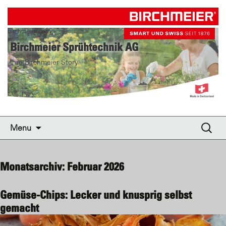
birchmeier.com
Birchmeier Sprühtechnik AG
Ihre Birchmeier Story
Skip to content
Suche
Menu
nach:
Monatsarchiv: Februar 2026
Gemüse-Chips: Lecker und knusprig selbst
gemacht