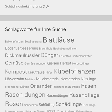
Schädlingsbekämpfung
(13)
Schlagworte für Ihre Suche
Blattläuse
Balkonpflanzen
Bewässerung
Bodenverbesserung
Braunfäule
Buchsbaumzünsler
Dünger
Dickmaulrüssler
Fruchtfall
Gartenlaubkäfer
Gemüse
Gießen
Herbst
Gemüse anbauen
Herbstdünger
Kübelpflanzen
Kompost
Krautfäule
Käfer
Löwenzahn
Mulchmaterial
Nematoden
Nützlinge
Mehltau
Rasen
Orleander
organischer Dünger
Pflanzenschutz
Pflege
Rasen düngen
Rasenpflege
Rasendünger
Rosen
Schädlinge
Schädling
Schnecken
Stecklinge
Unkraut
Sternenrusstau
Substrat
Tulpen
vertikutieren
Winterdienst