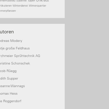
Unkraut
ernenrusstau
Substrat
Tulpen
rtikutieren
Winterdienst
Winterquartier
mmerpflanzen
utoren
ndreas Modery
tje große Feldhaus
rchmeier Sprühtechnik AG
ristine Schonschek
acob Rüegg
dith Supper
usanne Wannags
homas Hess
te Roggendorf