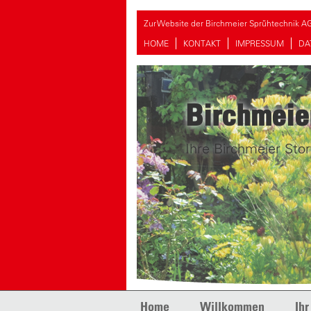
Zur Website der Birchmeier Sprühtechnik A
HOME
KONTAKT
IMPRESSUM
DA
Birchmeie
Ihre Birchmeier Stor
Skip to content
Home
Willkommen
Ihr