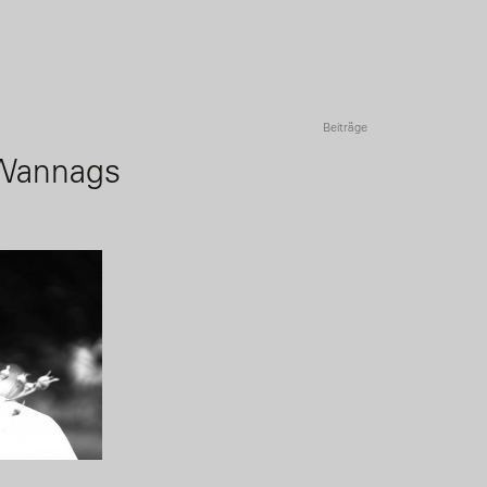
Beiträge
 Wannags