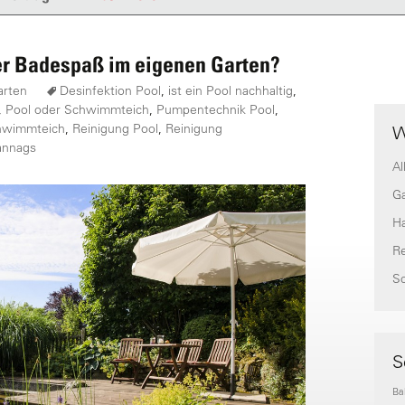
der Badespaß im eigenen Garten?
arten
Desinfektion Pool
,
ist ein Pool nachhaltig
,
,
Pool oder Schwimmteich
,
Pumpentechnik Pool
,
chwimmteich
,
Reinigung Pool
,
Reinigung
W
annags
Al
G
H
Re
S
S
Ba