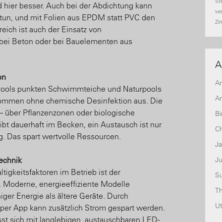
St
d hier besser. Auch bei der Abdichtung kann
ve
 tun, und mit Folien aus EPDM statt PVC den
Zi
eich ist auch der Einsatz von
 bei Beton oder bei Bauelementen aus
A
on
A
 Pools punkten Schwimmteiche und Naturpools
An
 kommen ohne chemische Desinfektion aus. Die
 – über Pflanzenzonen oder biologische
Bi
ibt dauerhaft im Becken, ein Austausch ist nur
Ch
g. Das spart wertvolle Ressourcen.
J
echnik
Ju
tigkeitsfaktoren im Betrieb ist der
S
 Moderne, energieeffiziente Modelle
T
ger Energie als ältere Geräte. Durch
U
 per App kann zusätzlich Strom gespart werden.
st sich mit langlebigen, austauschbaren LED-