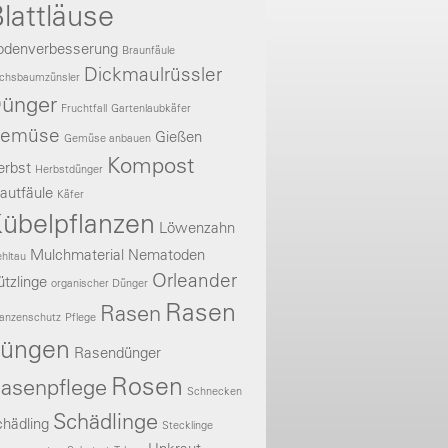
lattläuse
odenverbesserung
Braunfäule
Dickmaulrüssler
chsbaumzünsler
ünger
Fruchtfall
Gartenlaubkäfer
emüse
Gießen
Gemüse anbauen
Kompost
erbst
Herbstdünger
autfäule
Käfer
übelpflanzen
Löwenzahn
Mulchmaterial
Nematoden
hltau
Orleander
tzlinge
organischer Dünger
Rasen
Rasen
lanzenschutz
Pflege
üngen
Rasendünger
Rosen
asenpflege
Schnecken
Schädlinge
hädling
Stecklinge