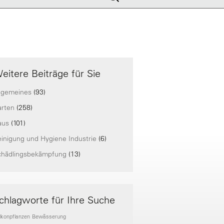
nach:
eitere Beiträge für Sie
lgemeines
(93)
arten
(258)
aus
(101)
inigung und Hygiene Industrie
(6)
chädlingsbekämpfung
(13)
chlagworte für Ihre Suche
lkonpflanzen
Bewässerung