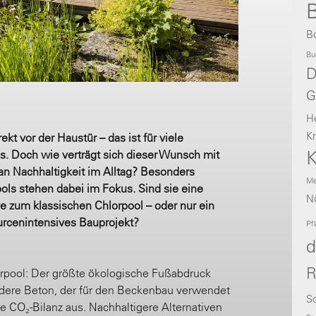
B
B
Bu
D
G
H
Kr
kt vor der Haustür – das ist für viele
K
s. Doch wie verträgt sich dieser Wunsch mit
 Nachhaltigkeit im Alltag? Besonders
Me
s stehen dabei im Fokus. Sind sie eine
Nü
e zum klassischen Chlorpool – oder nur ein
ourcenintensives Bauprojekt?
Pf
d
R
pool: Der größte ökologische Fußabdruck
dere Beton, der für den Beckenbau verwendet
Sc
die CO₂-Bilanz aus. Nachhaltigere Alternativen