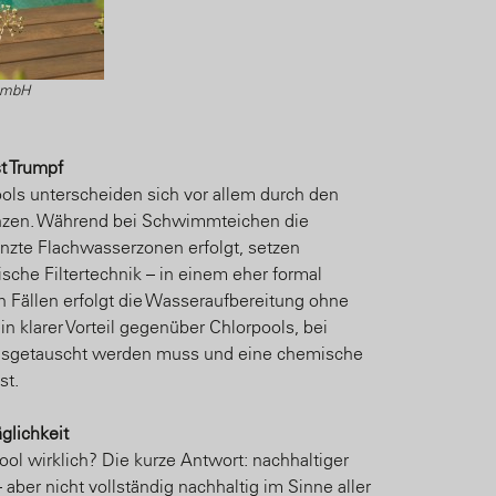
 GmbH
t Trumpf
ls unterscheiden sich vor allem durch den
anzen. Während bei Schwimmteichen die
nzte Flachwasserzonen erfolgt, setzen
ische Filtertechnik – in einem eher formal
n Fällen erfolgt die Wasseraufbereitung ohne
n klarer Vorteil gegenüber Chlorpools, bei
usgetauscht werden muss und eine chemische
st.
glichkeit
ool wirklich? Die kurze Antwort: nachhaltiger
 aber nicht vollständig nachhaltig im Sinne aller