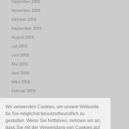
Dezember 2016
November 2016
Oktober 2016
September 2016
August 2016
Juli 2016
Juni 2016
Mai 2016
April 2016
März 2016
Februar 2016
Januar 2016
Wir verwenden Cookies, um unsere Webseite
Dezember 2015
für Sie möglichst benutzerfreundlich zu
November 2015
gestalten. Wenn Sie fortfahren, nehmen wir an,
Oktober 2015
dass Sie mit der Verwendung von Cookies auf