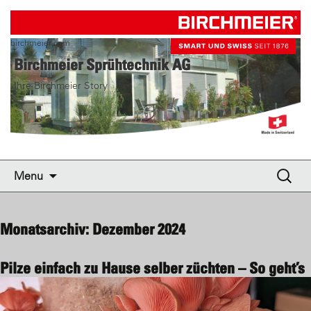
birchmeier.com
Birchmeier Sprühtechnik AG
Ihre Birchmeier Story
Skip to content
Suche
Menu
nach:
Monatsarchiv: Dezember 2024
Pilze einfach zu Hause selber züchten – So geht’s