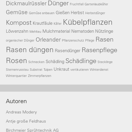
Dünger
Dickmaulrüssler
Fruchtfall
Gartenlaubkäfer
Gemüse
Gießen
Herbst
Gemüse anbauen
Herbstdünger
Kübelpflanzen
Kompost
Krautfäule
Käfer
Löwenzahn
Mulchmaterial
Nematoden
Nützlinge
Mehltau
Rasen
Orleander
organischer Dünger
Pflanzenschutz
Pflege
Rasen düngen
Rasenpflege
Rasendünger
Rosen
Schädlinge
Schädling
Schnecken
Stecklinge
Unkraut
Sternenrusstau
Substrat
Tulpen
vertikutieren
Winterdienst
Winterquartier
Zimmerpflanzen
Autoren
Andreas Modery
Antje große Feldhaus
Birchmeier Sprühtechnik AG