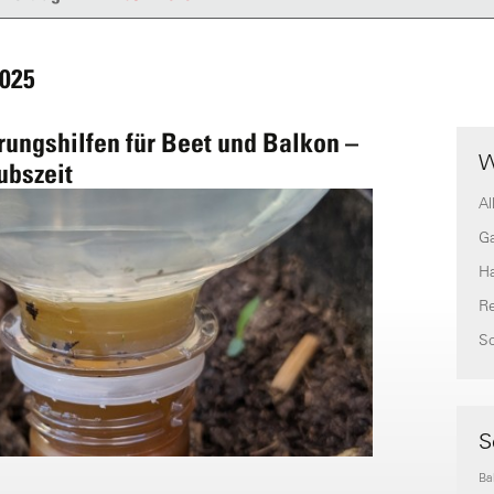
2025
ungshilfen für Beet und Balkon –
W
aubszeit
Al
G
H
Re
S
S
Ba