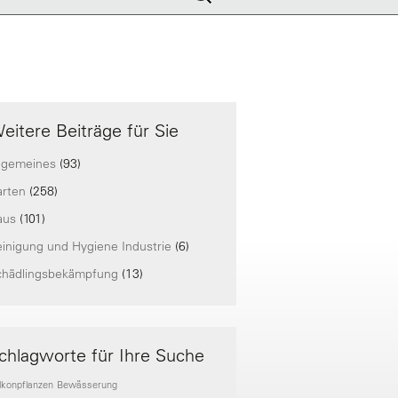
nach:
eitere Beiträge für Sie
lgemeines
(93)
arten
(258)
aus
(101)
inigung und Hygiene Industrie
(6)
chädlingsbekämpfung
(13)
chlagworte für Ihre Suche
lkonpflanzen
Bewässerung