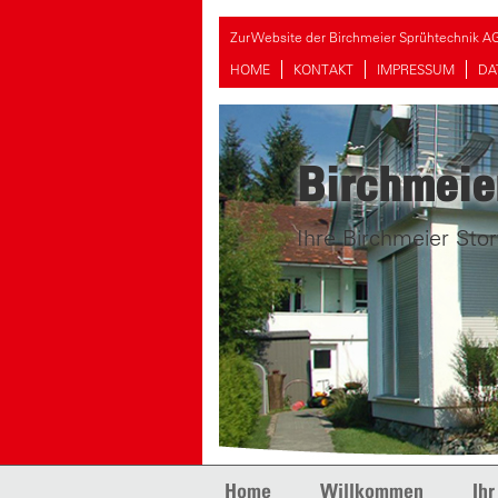
Zur Website der Birchmeier Sprühtechnik A
HOME
KONTAKT
IMPRESSUM
DA
Birchmeie
Ihre Birchmeier Stor
Skip to content
Home
Willkommen
Ihr