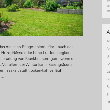
St
ve
Zi
A
A
das meist an Pflegefehlern. Klar – auch das
An
r Hitze, Nässe oder hohe Luftfeuchtigkeit
Bi
usbreitung von Krankheitserregern, wenn der
Ch
. Vor allem der Winter kann Rasengräsern
 nasskalt statt trocken-kalt verläuft.
J
[…]
Ju
S
T
t
U