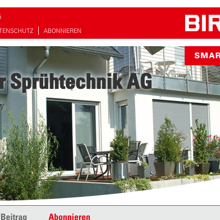
G
TENSCHUTZ
ABONNIEREN
r Sprühtechnik AG
y
 Beitrag
Abonnieren