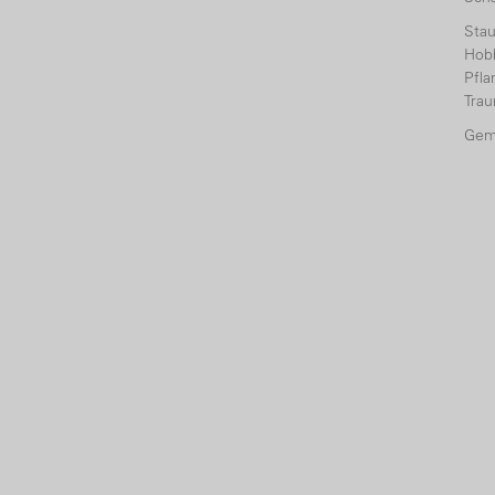
Sta
Hobb
Pfl
Tra
Gem