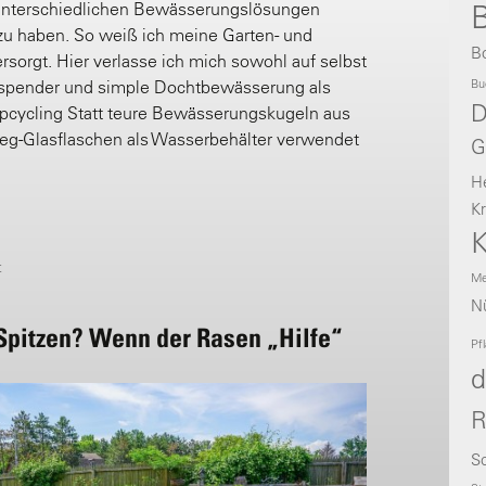
it unterschiedlichen Bewässerungslösungen
B
u haben. So weiß ich meine Garten- und
B
orgt. Hier verlasse ich mich sowohl auf selbst
Bu
nspender und simple Dochtbewässerung als
D
Upcycling Statt teure Bewässerungskugeln aus
eg-Glasflaschen als Wasserbehälter verwendet
G
H
Kr
K
t
Me
Nü
 Spitzen? Wenn der Rasen „Hilfe“
Pf
d
R
Sc