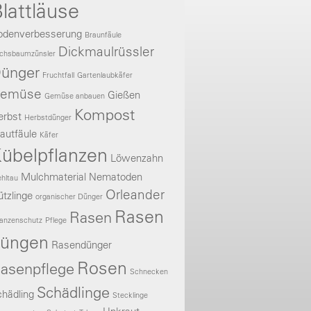
lattläuse
odenverbesserung
Braunfäule
Dickmaulrüssler
chsbaumzünsler
ünger
Fruchtfall
Gartenlaubkäfer
emüse
Gießen
Gemüse anbauen
Kompost
erbst
Herbstdünger
autfäule
Käfer
übelpflanzen
Löwenzahn
Mulchmaterial
Nematoden
hltau
Orleander
tzlinge
organischer Dünger
Rasen
Rasen
lanzenschutz
Pflege
üngen
Rasendünger
Rosen
asenpflege
Schnecken
Schädlinge
hädling
Stecklinge