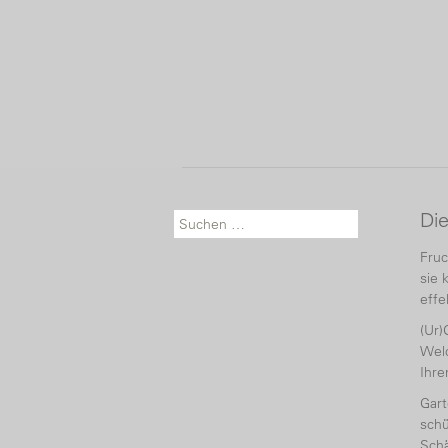
Di
Suche nach:
Fruc
sie 
effe
(Ur)
Welc
Ihr
Gart
schü
Sch