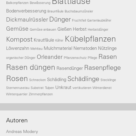
Blattläuse
Balkonpflanzen
Bewässerung
Bodenverbesserung
Braunfäule
Buchsbaumzünsler
Dünger
Dickmaulrüssler
Fruchtfall
Gartenlaubkäfer
Gemüse
Gießen
Herbst
Gemüse anbauen
Herbstdünger
Kübelpflanzen
Kompost
Krautfäule
Käfer
Löwenzahn
Mulchmaterial
Nematoden
Nützlinge
Mehltau
Rasen
Orleander
organischer Dünger
Pflanzenschutz
Pflege
Rasen düngen
Rasenpflege
Rasendünger
Rosen
Schädlinge
Schädling
Schnecken
Stecklinge
Unkraut
Sternenrusstau
Substrat
Tulpen
vertikutieren
Winterdienst
Winterquartier
Zimmerpflanzen
Autoren
Andreas Modery