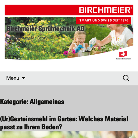
birchmeier.com
Birchmeier Sprühtechnik AG
Ihre Birchmeier Story
Skip to content
Suche
Menu
nach:
Kategorie: Allgemeines
(Ur)Gesteinsmehl im Garten: Welches Material
passt zu Ihrem Boden?