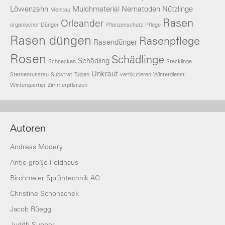
Löwenzahn
Mulchmaterial
Nematoden
Nützlinge
Mehltau
Rasen
Orleander
organischer Dünger
Pflanzenschutz
Pflege
Rasen düngen
Rasenpflege
Rasendünger
Rosen
Schädlinge
Schädling
Schnecken
Stecklinge
Unkraut
Sternenrusstau
Substrat
Tulpen
vertikutieren
Winterdienst
Winterquartier
Zimmerpflanzen
Autoren
Andreas Modery
Antje große Feldhaus
Birchmeier Sprühtechnik AG
Christine Schonschek
Jacob Rüegg
Judith Supper