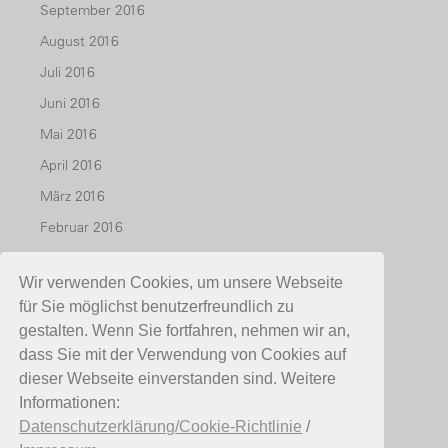
September 2016
August 2016
Juli 2016
Juni 2016
Mai 2016
April 2016
März 2016
Februar 2016
Januar 2016
Wir verwenden Cookies, um unsere Webseite
Dezember 2015
für Sie möglichst benutzerfreundlich zu
November 2015
gestalten. Wenn Sie fortfahren, nehmen wir an,
Oktober 2015
dass Sie mit der Verwendung von Cookies auf
dieser Webseite einverstanden sind. Weitere
Juli 2015
Informationen:
Mai 2015
Datenschutzerklärung/Cookie-Richtlinie
/
April 2015