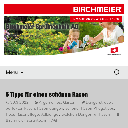
birchmeier.com
Birchmeier Sprühtechnik AG
Ihre Birchmeier Story
Skip to content
Suche
Menu
nach:
5 Tipps für einen schönen Rasen
30.3.2022
Allgemeines
,
Garten
Düngerstreuer
,
perfekter Rasen
,
Rasen düngen
,
schöner Rasen Pflegetipps
,
Tipps Rasenpflege
,
Volldünger
,
welchen Dünger für Rasen
Birchmeier Sprühtechnik AG