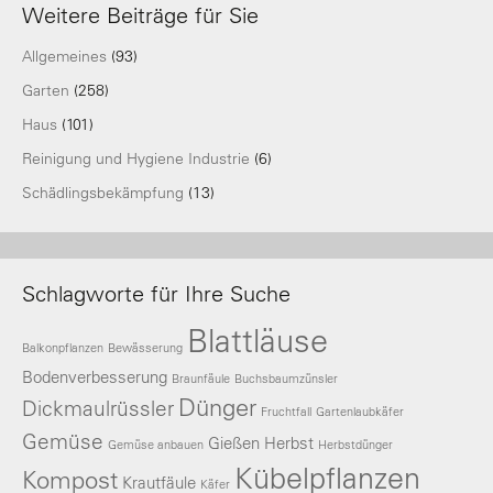
Weitere Beiträge für Sie
Allgemeines
(93)
Garten
(258)
Haus
(101)
Reinigung und Hygiene Industrie
(6)
Schädlingsbekämpfung
(13)
Schlagworte für Ihre Suche
Blattläuse
Balkonpflanzen
Bewässerung
Bodenverbesserung
Braunfäule
Buchsbaumzünsler
Dünger
Dickmaulrüssler
Fruchtfall
Gartenlaubkäfer
Gemüse
Gießen
Herbst
Gemüse anbauen
Herbstdünger
Kübelpflanzen
Kompost
Krautfäule
Käfer