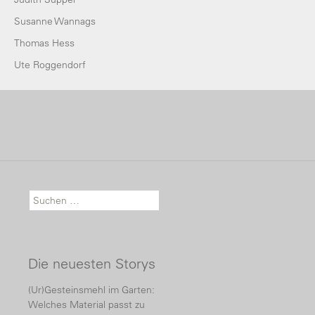
Susanne Wannags
Thomas Hess
Ute Roggendorf
Suche nach:
Die neuesten Storys
(Ur)Gesteinsmehl im Garten:
Welches Material passt zu