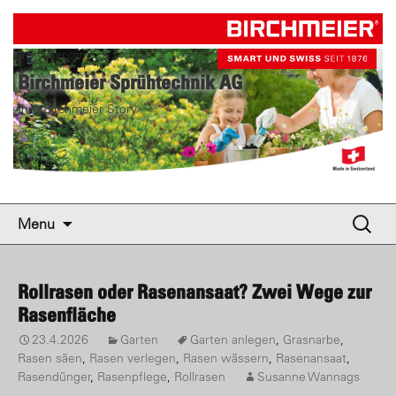
birchmeier.com
Birchmeier Sprühtechnik AG
Ihre Birchmeier Story
Skip to content
Suche
Menu
nach:
Rollrasen oder Rasenansaat? Zwei Wege zur
Rasenfläche
23.4.2026
Garten
Garten anlegen
,
Grasnarbe
,
Rasen säen
,
Rasen verlegen
,
Rasen wässern
,
Rasenansaat
,
Rasendünger
,
Rasenpflege
,
Rollrasen
Susanne Wannags