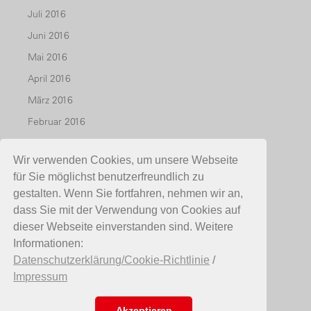
Juli 2016
Juni 2016
Mai 2016
April 2016
März 2016
Februar 2016
Januar 2016
Wir verwenden Cookies, um unsere Webseite
Dezember 2015
für Sie möglichst benutzerfreundlich zu
November 2015
gestalten. Wenn Sie fortfahren, nehmen wir an,
Oktober 2015
dass Sie mit der Verwendung von Cookies auf
dieser Webseite einverstanden sind. Weitere
Juli 2015
Informationen:
Mai 2015
Datenschutzerklärung/Cookie-Richtlinie
/
April 2015
Impressum
März 2015
Akzeptieren