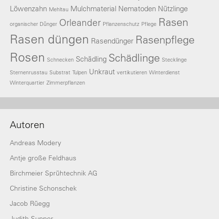
Löwenzahn
Mulchmaterial
Nematoden
Nützlinge
Mehltau
Rasen
Orleander
organischer Dünger
Pflanzenschutz
Pflege
Rasen düngen
Rasenpflege
Rasendünger
Rosen
Schädlinge
Schädling
Schnecken
Stecklinge
Unkraut
Sternenrusstau
Substrat
Tulpen
vertikutieren
Winterdienst
Winterquartier
Zimmerpflanzen
Autoren
Andreas Modery
Antje große Feldhaus
Birchmeier Sprühtechnik AG
Christine Schonschek
Jacob Rüegg
Judith Supper