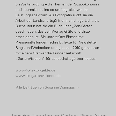
bis Weiterbildung – die Themen der Sozioökonomin
und Journalistin sind so umfangreich wie ihr
Leistungsspektrum. Als Fotografin rückt sie die
Arbeit der Landschaftsgärtner ins richtige Licht, als
Buchautorin hat sie ein Buch über „Zen-Gärten“
geschrieben, das beim Verlag Gräfe und Unzer
erschienen ist. Sie unterstützt Firmen mit
Pressemitteilungen, schreibt Texte für Newsletter,
Blogs und Webseiten und gibt seit 2010 gemeinsam
mit einem Grafiker die Kundenzeitschrift
„GartenVisionen“ für Landschaftsgärtner heraus.
www.4c-textprojekte.de
www.die-gartenvisionen.de
Alle Beiträge von Susanne Wannags
→
←
Invasive Tierarten im Garten: Diese Arten