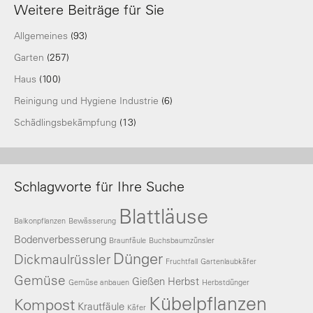
Weitere Beiträge für Sie
Allgemeines
(93)
Garten
(257)
Haus
(100)
Reinigung und Hygiene Industrie
(6)
Schädlingsbekämpfung
(13)
Schlagworte für Ihre Suche
Blattläuse
Balkonpflanzen
Bewässerung
Bodenverbesserung
Braunfäule
Buchsbaumzünsler
Dünger
Dickmaulrüssler
Fruchtfall
Gartenlaubkäfer
Gemüse
Gießen
Herbst
Gemüse anbauen
Herbstdünger
Kübelpflanzen
Kompost
Krautfäule
Käfer