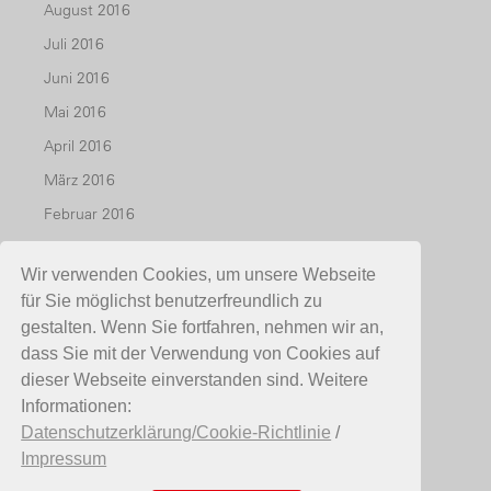
August 2016
Juli 2016
Juni 2016
Mai 2016
April 2016
März 2016
Februar 2016
Januar 2016
Wir verwenden Cookies, um unsere Webseite
Dezember 2015
für Sie möglichst benutzerfreundlich zu
November 2015
gestalten. Wenn Sie fortfahren, nehmen wir an,
Oktober 2015
dass Sie mit der Verwendung von Cookies auf
dieser Webseite einverstanden sind. Weitere
Juli 2015
Informationen:
Mai 2015
Datenschutzerklärung/Cookie-Richtlinie
/
April 2015
Impressum
März 2015