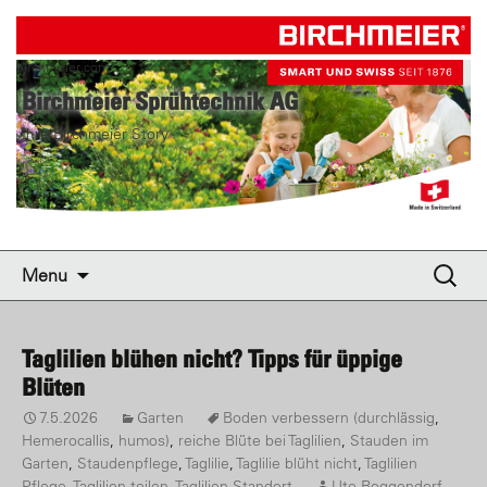
birchmeier.com
Birchmeier Sprühtechnik AG
Ihre Birchmeier Story
Skip to content
Suche
Menu
nach:
Taglilien blühen nicht? Tipps für üppige
Blüten
7.5.2026
Garten
Boden verbessern (durchlässig
,
Hemerocallis
,
humos)
,
reiche Blüte bei Taglilien
,
Stauden im
Garten
,
Staudenpflege
,
Taglilie
,
Taglilie blüht nicht
,
Taglilien
Pflege
,
Taglilien teilen
,
Taglilien-Standort
Ute Roggendorf