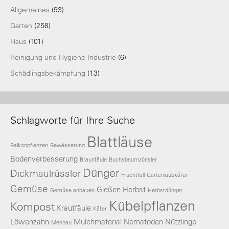
Allgemeines
(93)
Garten
(258)
Haus
(101)
Reinigung und Hygiene Industrie
(6)
Schädlingsbekämpfung
(13)
Schlagworte für Ihre Suche
Blattläuse
Balkonpflanzen
Bewässerung
Bodenverbesserung
Braunfäule
Buchsbaumzünsler
Dünger
Dickmaulrüssler
Fruchtfall
Gartenlaubkäfer
Gemüse
Gießen
Herbst
Gemüse anbauen
Herbstdünger
Kübelpflanzen
Kompost
Krautfäule
Käfer
Löwenzahn
Mulchmaterial
Nematoden
Nützlinge
Mehltau