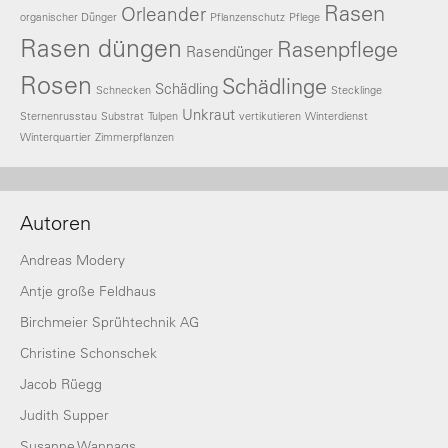
Rasen
Orleander
organischer Dünger
Pflanzenschutz
Pflege
Rasen düngen
Rasenpflege
Rasendünger
Rosen
Schädlinge
Schädling
Schnecken
Stecklinge
Unkraut
Sternenrusstau
Substrat
Tulpen
vertikutieren
Winterdienst
Winterquartier
Zimmerpflanzen
Autoren
Andreas Modery
Antje große Feldhaus
Birchmeier Sprühtechnik AG
Christine Schonschek
Jacob Rüegg
Judith Supper
Susanne Wannags