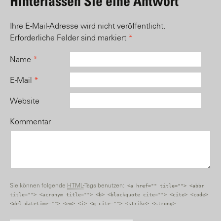
Hinterlassen Sie eine Antwort
Ihre E-Mail-Adresse wird nicht veröffentlicht.
Erforderliche Felder sind markiert
*
Name
*
E-Mail
*
Website
Kommentar
Sie können folgende
HTML
-Tags benutzen:
<a href="" title=""> <abbr
title=""> <acronym title=""> <b> <blockquote cite=""> <cite> <code>
<del datetime=""> <em> <i> <q cite=""> <strike> <strong>