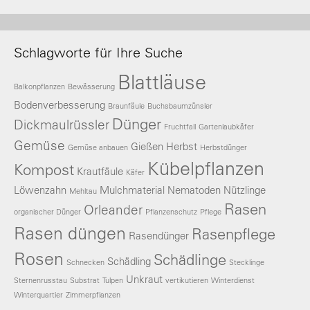
Schlagworte für Ihre Suche
Blattläuse
Balkonpflanzen
Bewässerung
Bodenverbesserung
Braunfäule
Buchsbaumzünsler
Dünger
Dickmaulrüssler
Fruchtfall
Gartenlaubkäfer
Gemüse
Gießen
Herbst
Gemüse anbauen
Herbstdünger
Kübelpflanzen
Kompost
Krautfäule
Käfer
Löwenzahn
Mulchmaterial
Nematoden
Nützlinge
Mehltau
Rasen
Orleander
organischer Dünger
Pflanzenschutz
Pflege
Rasen düngen
Rasenpflege
Rasendünger
Rosen
Schädlinge
Schädling
Schnecken
Stecklinge
Unkraut
Sternenrusstau
Substrat
Tulpen
vertikutieren
Winterdienst
Winterquartier
Zimmerpflanzen