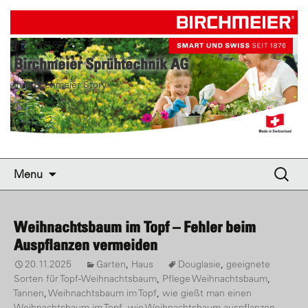
birchmeier.com
Birchmeier Sprühtechnik AG
Ihre Birchmeier Story
Skip to content
Suche
Menu
nach:
Weihnachtsbaum im Topf – Fehler beim
Auspflanzen vermeiden
20.11.2025
Garten
,
Haus
Douglasie
,
geeignete
Sorten für Topf-Weihnachtsbaum
,
Pflege Weihnachtsbaum
,
Tannen
,
Weihnachtsbaum im Topf
,
wie gießt man einen
Weihnachtsbaum im Topf
,
wie Weihnachtsbaum auspflanzen
,