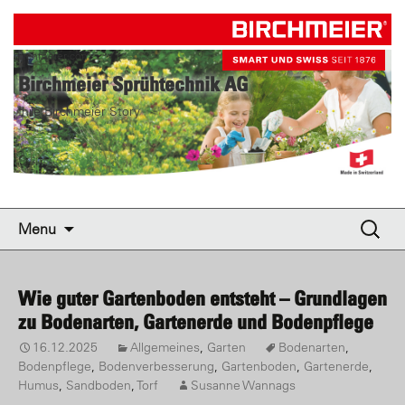
birchmeier.com
Birchmeier Sprühtechnik AG
Ihre Birchmeier Story
Skip to content
Suche
Menu
nach:
Wie guter Gartenboden entsteht – Grundlagen
zu Bodenarten, Gartenerde und Bodenpflege
16.12.2025
Allgemeines
,
Garten
Bodenarten
,
Bodenpflege
,
Bodenverbesserung
,
Gartenboden
,
Gartenerde
,
Humus
,
Sandboden
,
Torf
Susanne Wannags