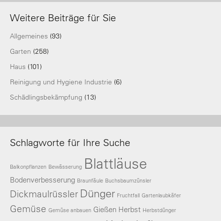
Weitere Beiträge für Sie
Allgemeines
(93)
Garten
(258)
Haus
(101)
Reinigung und Hygiene Industrie
(6)
Schädlingsbekämpfung
(13)
Schlagworte für Ihre Suche
Blattläuse
Balkonpflanzen
Bewässerung
Bodenverbesserung
Braunfäule
Buchsbaumzünsler
Dünger
Dickmaulrüssler
Fruchtfall
Gartenlaubkäfer
Gemüse
Gießen
Herbst
Gemüse anbauen
Herbstdünger