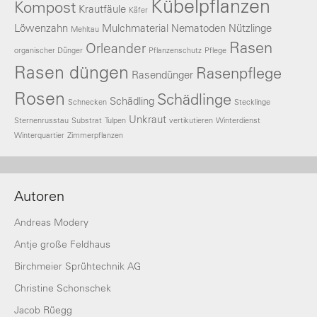
Kübelpflanzen
Kompost
Krautfäule
Käfer
Löwenzahn
Mulchmaterial
Nematoden
Nützlinge
Mehltau
Rasen
Orleander
organischer Dünger
Pflanzenschutz
Pflege
Rasen düngen
Rasenpflege
Rasendünger
Rosen
Schädlinge
Schädling
Schnecken
Stecklinge
Unkraut
Sternenrusstau
Substrat
Tulpen
vertikutieren
Winterdienst
Winterquartier
Zimmerpflanzen
Autoren
Andreas Modery
Antje große Feldhaus
Birchmeier Sprühtechnik AG
Christine Schonschek
Jacob Rüegg