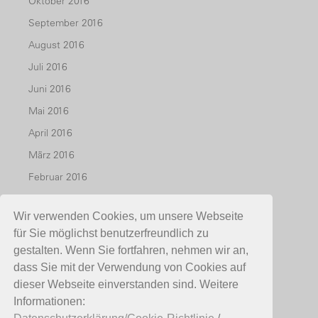
Oktober 2016
September 2016
August 2016
Juli 2016
Juni 2016
Mai 2016
April 2016
März 2016
Februar 2016
Januar 2016
Wir verwenden Cookies, um unsere Webseite
Dezember 2015
für Sie möglichst benutzerfreundlich zu
November 2015
gestalten. Wenn Sie fortfahren, nehmen wir an,
Oktober 2015
dass Sie mit der Verwendung von Cookies auf
dieser Webseite einverstanden sind. Weitere
Juli 2015
Informationen:
Mai 2015