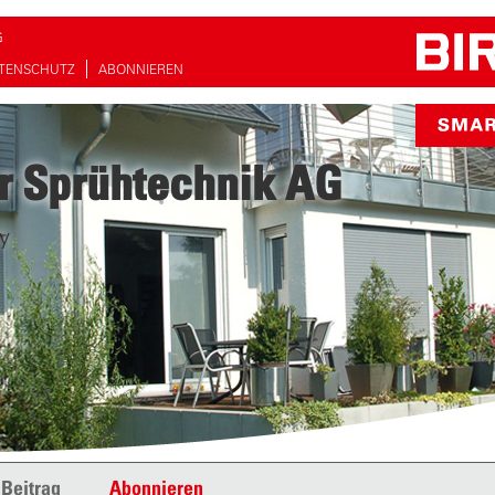
G
TENSCHUTZ
ABONNIEREN
r Sprühtechnik AG
y
 Beitrag
Abonnieren