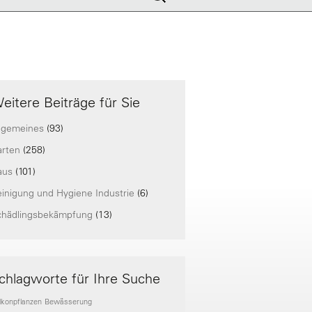
nach:
eitere Beiträge für Sie
lgemeines
(93)
arten
(258)
aus
(101)
inigung und Hygiene Industrie
(6)
chädlingsbekämpfung
(13)
chlagworte für Ihre Suche
lkonpflanzen
Bewässerung