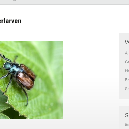
erlarven
W
Al
G
H
Re
S
S
Ba