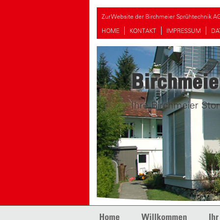
Zur Website der Birchmeier Sprühtechnik A
HOME
KONTAKT
IMPRESSUM
DA
Birchmeie
Ihre Birchmeier Stor
Skip to content
Home
Willkommen
Ihr