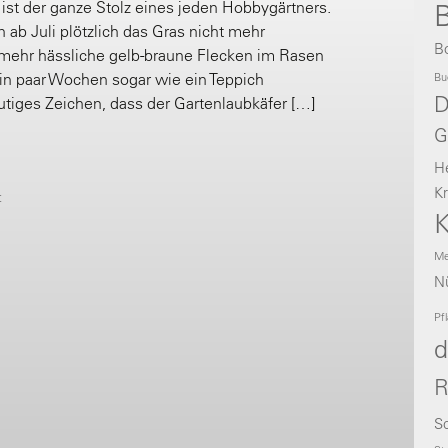
st der ganze Stolz eines jeden Hobbygärtners.
B
 ab Juli plötzlich das Gras nicht mehr
B
mehr hässliche gelb-braune Flecken im Rasen
ein paar Wochen sogar wie ein Teppich
Bu
D
tiges Zeichen, dass der Gartenlaubkäfer […]
G
H
Kr
t
K
Me
Nü
Pf
d
R
Sc