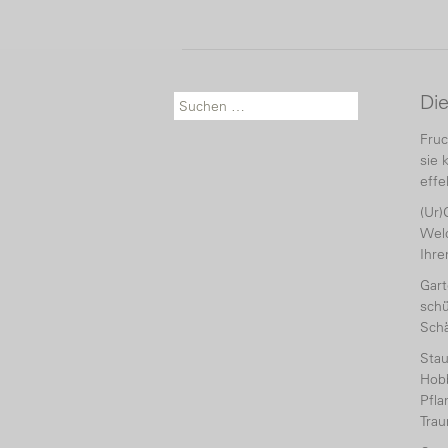
Di
Suche nach:
Fruc
sie 
effe
(Ur)
Welc
Ihr
Gart
schü
Sch
Sta
Hobb
Pfl
Tra