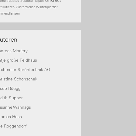
Unkraut
ernenrusstau
Substrat
Tulpen
rtikutieren
Winterdienst
Winterquartier
mmerpflanzen
utoren
ndreas Modery
tje große Feldhaus
rchmeier Sprühtechnik AG
ristine Schonschek
acob Rüegg
dith Supper
usanne Wannags
homas Hess
te Roggendorf