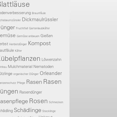
lattläuse
odenverbesserung
Braunfäule
Dickmaulrüssler
chsbaumzünsler
ünger
Fruchtfall
Gartenlaubkäfer
emüse
Gießen
Gemüse anbauen
Kompost
erbst
Herbstdünger
autfäule
Käfer
übelpflanzen
Löwenzahn
Mulchmaterial
Nematoden
hltau
Orleander
tzlinge
organischer Dünger
Rasen
Rasen
lanzenschutz
Pflege
üngen
Rasendünger
Rosen
asenpflege
Schnecken
Schädlinge
hädling
Stecklinge