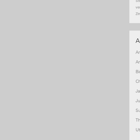
St
ve
Zi
A
A
An
Bi
Ch
J
Ju
S
T
U