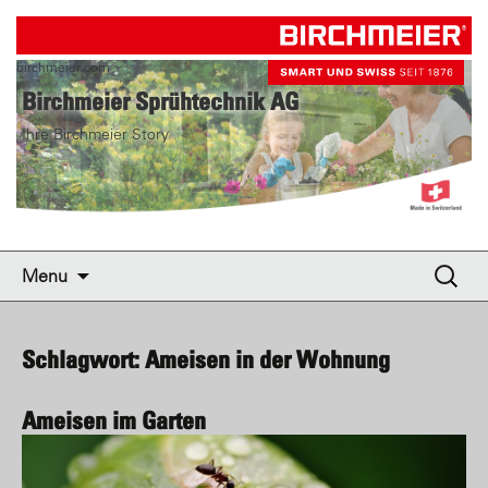
birchmeier.com
Birchmeier Sprühtechnik AG
Ihre Birchmeier Story
Skip to content
Suche
Menu
nach:
Schlagwort: Ameisen in der Wohnung
Ameisen im Garten