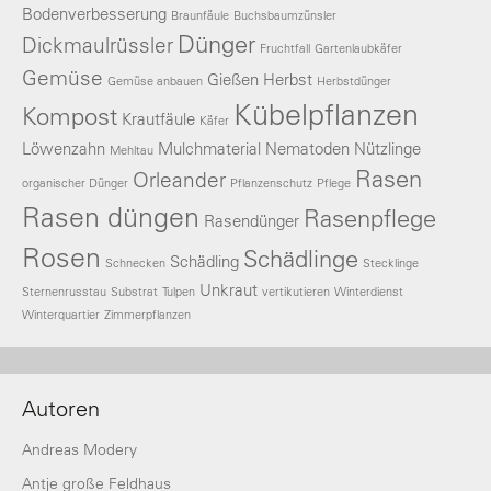
Bodenverbesserung
Braunfäule
Buchsbaumzünsler
Dünger
Dickmaulrüssler
Fruchtfall
Gartenlaubkäfer
Gemüse
Gießen
Herbst
Gemüse anbauen
Herbstdünger
Kübelpflanzen
Kompost
Krautfäule
Käfer
Löwenzahn
Mulchmaterial
Nematoden
Nützlinge
Mehltau
Rasen
Orleander
organischer Dünger
Pflanzenschutz
Pflege
Rasen düngen
Rasenpflege
Rasendünger
Rosen
Schädlinge
Schädling
Schnecken
Stecklinge
Unkraut
Sternenrusstau
Substrat
Tulpen
vertikutieren
Winterdienst
Winterquartier
Zimmerpflanzen
Autoren
Andreas Modery
Antje große Feldhaus